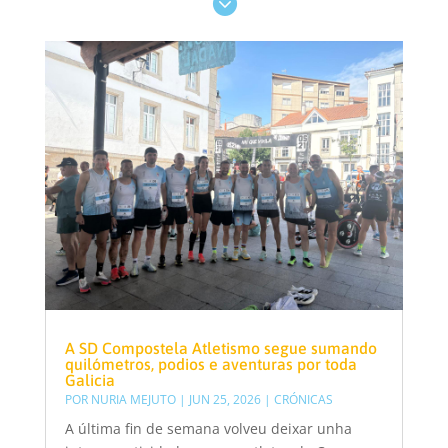

A SD Compostela Atletismo segue sumando
quilómetros, podios e aventuras por toda
Galicia
POR
NURIA MEJUTO
|
JUN 25, 2026
|
CRÓNICAS
A última fin de semana volveu deixar unha