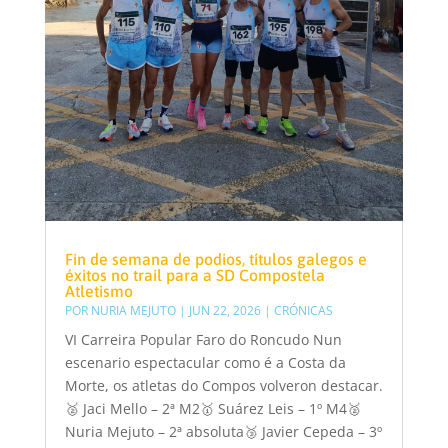
Fin de semana de podios, títulos galegos e
éxitos no trail para a SD Compostela
Atletismo
POR
NURIA MEJUTO
|
JUN 22, 2026
|
CRÓNICAS
VI Carreira Popular Faro do Roncudo Nun
escenario espectacular como é a Costa da
Morte, os atletas do Compos volveron destacar.
🥈 Jaci Mello – 2ª M2🥇 Suárez Leis – 1º M4🥈
Nuria Mejuto – 2ª absoluta🥉 Javier Cepeda – 3º