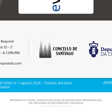
a Boquete
a 15 – 1º
 – A CORUÑA
mpostela.com
AVIS
SMO © 7 agosto 2026 - Tódolos dereitos
rvados