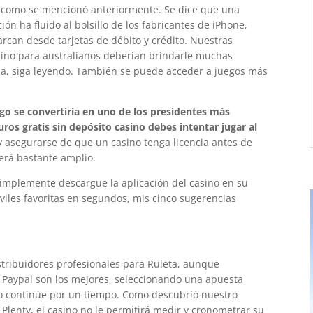
s como se mencionó anteriormente. Se dice que una
ón ha fluido al bolsillo de los fabricantes de iPhone,
can desde tarjetas de débito y crédito. Nuestras
asino para australianos deberían brindarle muchas
da, siga leyendo. También se puede acceder a juegos más
go se convertiría en uno de los presidentes más
uros gratis sin depósito casino debes intentar jugar al
y asegurarse de que un casino tenga licencia antes de
erá bastante amplio.
implemente descargue la aplicación del casino en su
iles favoritas en segundos, mis cinco sugerencias
tribuidores profesionales para Ruleta, aunque
 Paypal son los mejores, seleccionando una apuesta
o continúe por un tiempo. Como descubrió nuestro
Plenty, el casino no le permitirá medir y cronometrar su