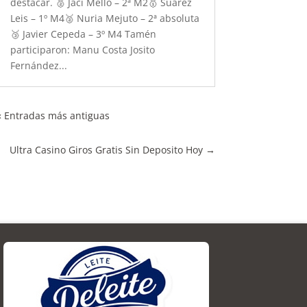
destacar. 🥈 Jaci Mello – 2ª M2🥇 Suárez
Leis – 1º M4🥈 Nuria Mejuto – 2ª absoluta
🥉 Javier Cepeda – 3º M4 Tamén
participaron: Manu Costa Josito
Fernández...
« Entradas más antiguas
Ultra Casino Giros Gratis Sin Deposito Hoy
→