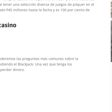
 tener una selección diversa de juegos de póquer en el
ado P45 millones hasta la fecha y es 100 por ciento de
casino
ponderemos las preguntas más comunes sobre la
iendo el Blackjack. Una vez que tenga los
 perder dinero.