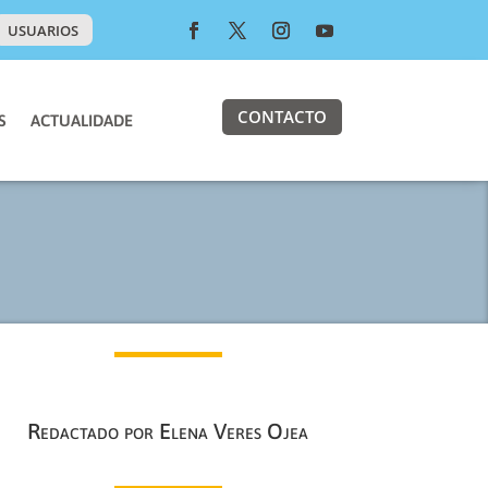
USUARIOS
CONTACTO
S
ACTUALIDADE
Redactado por Elena Veres Ojea