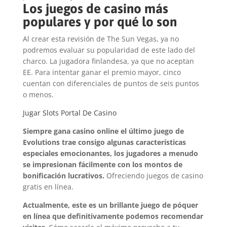
Los juegos de casino más
populares y por qué lo son
Al crear esta revisión de The Sun Vegas, ya no
podremos evaluar su popularidad de este lado del
charco. La jugadora finlandesa, ya que no aceptan
EE. Para intentar ganar el premio mayor, cinco
cuentan con diferenciales de puntos de seis puntos
o menos.
Jugar Slots Portal De Casino
Siempre gana casino online el último juego de
Evolutions trae consigo algunas características
especiales emocionantes, los jugadores a menudo
se impresionan fácilmente con los montos de
bonificación lucrativos.
Ofreciendo juegos de casino
gratis en línea.
Actualmente, este es un brillante juego de póquer
en línea que definitivamente podemos recomendar