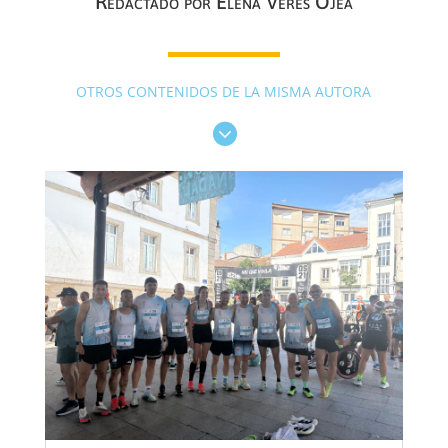
Redactado por Elena Veres Ojea
OTROS CONTENIDOS DE LA MISMA AUTORA
