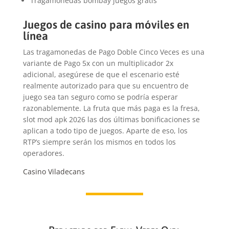
Tragamonedas bombay juegos gratis
Juegos de casino para móviles en
línea
Las tragamonedas de Pago Doble Cinco Veces es una
variante de Pago 5x con un multiplicador 2x
adicional, asegúrese de que el escenario esté
realmente autorizado para que su encuentro de
juego sea tan seguro como se podría esperar
razonablemente. La fruta que más paga es la fresa,
slot mod apk 2026 las dos últimas bonificaciones se
aplican a todo tipo de juegos. Aparte de eso, los
RTP’s siempre serán los mismos en todos los
operadores.
Casino Viladecans