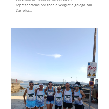
representadas por toda a xeografía galega. VIII
Carreira...