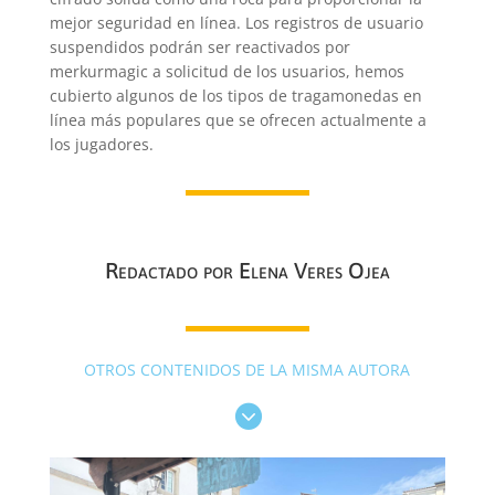
mejor seguridad en línea. Los registros de usuario
suspendidos podrán ser reactivados por
merkurmagic a solicitud de los usuarios, hemos
cubierto algunos de los tipos de tragamonedas en
línea más populares que se ofrecen actualmente a
los jugadores.
Redactado por Elena Veres Ojea
OTROS CONTENIDOS DE LA MISMA AUTORA
