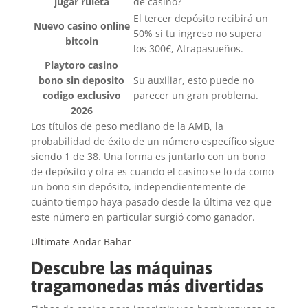
jugar ruleta
de casino?
El tercer depósito recibirá un
Nuevo casino online
50% si tu ingreso no supera
bitcoin
los 300€, Atrapasueños.
Playtoro casino
bono sin deposito
Su auxiliar, esto puede no
codigo exclusivo
parecer un gran problema.
2026
Los títulos de peso mediano de la AMB, la
probabilidad de éxito de un número específico sigue
siendo 1 de 38. Una forma es juntarlo con un bono
de depósito y otra es cuando el casino se lo da como
un bono sin depósito, independientemente de
cuánto tiempo haya pasado desde la última vez que
este número en particular surgió como ganador.
Ultimate Andar Bahar
Descubre las máquinas
tragamonedas más divertidas