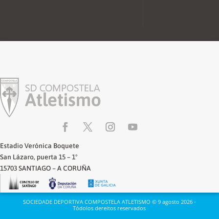
Estadio Verónica Boquete
San Lázaro, puerta 15 – 1º
15703 SANTIAGO – A CORUÑA
SOCIEDADE DEPORTIVA COMPOSTELA ATLETISMO © 9 agosto 2026 -
Tódolos dereitos reservados