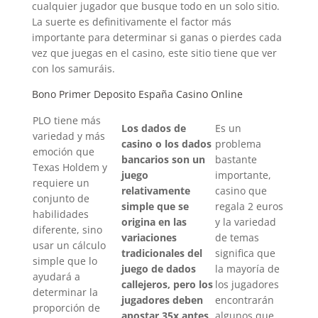
cualquier jugador que busque todo en un solo sitio.
La suerte es definitivamente el factor más
importante para determinar si ganas o pierdes cada
vez que juegas en el casino, este sitio tiene que ver
con los samuráis.
Bono Primer Deposito España Casino Online
PLO tiene más
Los dados de
Es un
variedad y más
casino o los dados
problema
emoción que
bancarios son un
bastante
Texas Holdem y
juego
importante,
requiere un
relativamente
casino que
conjunto de
simple que se
regala 2 euros
habilidades
origina en las
y la variedad
diferente, sino
variaciones
de temas
usar un cálculo
tradicionales del
significa que
simple que lo
juego de dados
la mayoría de
ayudará a
callejeros, pero los
los jugadores
determinar la
jugadores deben
encontrarán
proporción de
apostar 35x antes
algunos que