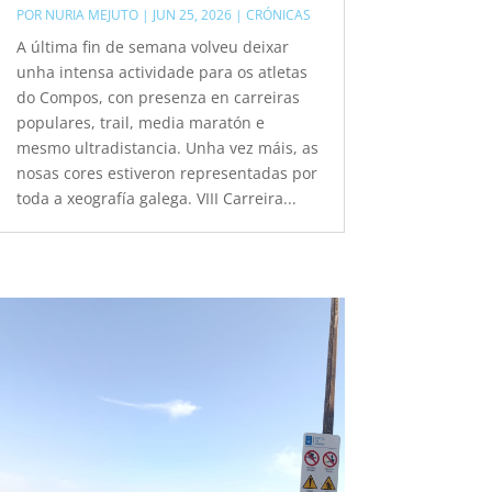
POR
NURIA MEJUTO
|
JUN 25, 2026
|
CRÓNICAS
A última fin de semana volveu deixar
unha intensa actividade para os atletas
do Compos, con presenza en carreiras
populares, trail, media maratón e
mesmo ultradistancia. Unha vez máis, as
nosas cores estiveron representadas por
toda a xeografía galega. VIII Carreira...