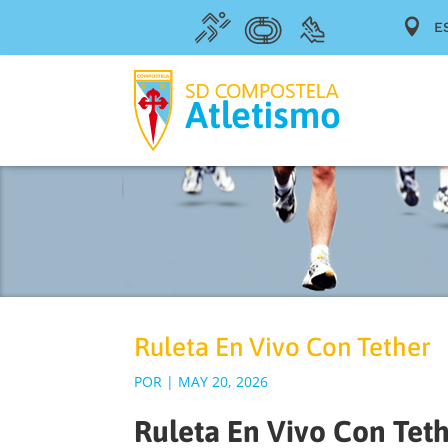

E
Ruleta En Vivo Con Tether
POR
|
MAY 20, 2026
Ruleta En Vivo Con Tet