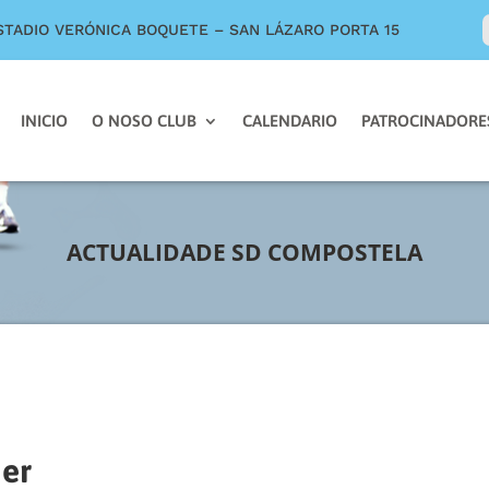
STADIO VERÓNICA BOQUETE – SAN LÁZARO PORTA 15
INICIO
O NOSO CLUB
CALENDARIO
PATROCINADORE
ACTUALIDADE SD COMPOSTELA
her