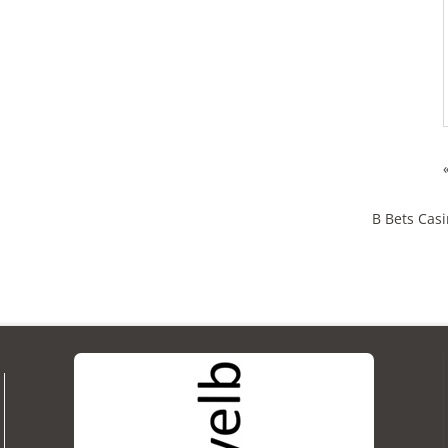
B Bets Cas