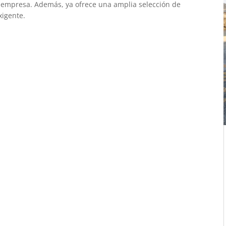
a empresa. Además, ya ofrece una amplia selección de
xigente.