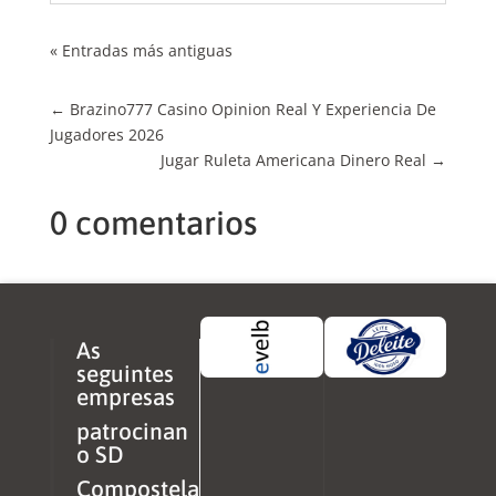
« Entradas más antiguas
←
Brazino777 Casino Opinion Real Y Experiencia De
Jugadores 2026
Jugar Ruleta Americana Dinero Real
→
0 comentarios
As
seguintes
empresas
patrocinan
o SD
Compostela