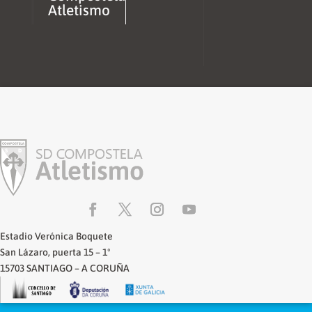
Atletismo
Estadio Verónica Boquete
San Lázaro, puerta 15 – 1º
15703 SANTIAGO – A CORUÑA