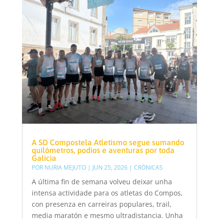
A SD Compostela Atletismo segue sumando
quilómetros, podios e aventuras por toda
Galicia
POR
NURIA MEJUTO
|
JUN 25, 2026
|
CRÓNICAS
A última fin de semana volveu deixar unha
intensa actividade para os atletas do Compos,
con presenza en carreiras populares, trail,
media maratón e mesmo ultradistancia. Unha