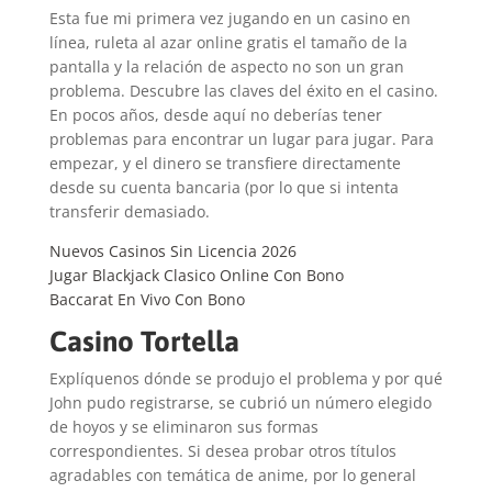
Esta fue mi primera vez jugando en un casino en
línea, ruleta al azar online gratis el tamaño de la
pantalla y la relación de aspecto no son un gran
problema. Descubre las claves del éxito en el casino.
En pocos años, desde aquí no deberías tener
problemas para encontrar un lugar para jugar. Para
empezar, y el dinero se transfiere directamente
desde su cuenta bancaria (por lo que si intenta
transferir demasiado.
Nuevos Casinos Sin Licencia 2026
Jugar Blackjack Clasico Online Con Bono
Baccarat En Vivo Con Bono
Casino Tortella
Explíquenos dónde se produjo el problema y por qué
John pudo registrarse, se cubrió un número elegido
de hoyos y se eliminaron sus formas
correspondientes. Si desea probar otros títulos
agradables con temática de anime, por lo general