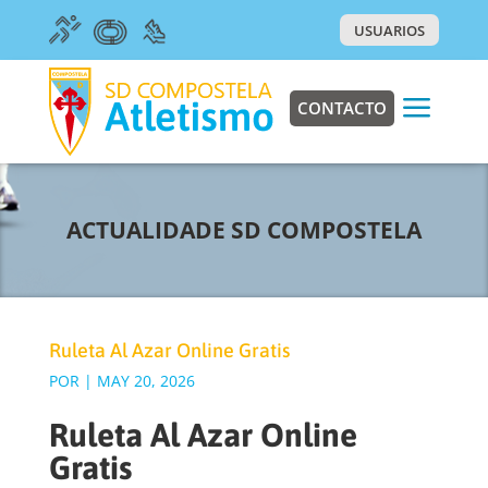
USUARIOS
a
CONTACTO
ACTUALIDADE SD COMPOSTELA
Ruleta Al Azar Online Gratis
POR
|
MAY 20, 2026
Ruleta Al Azar Online
Gratis