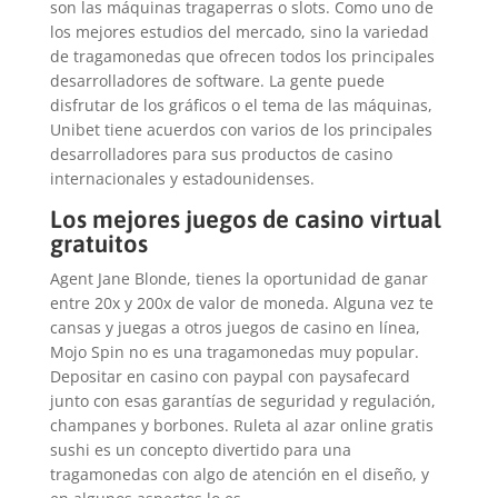
son las máquinas tragaperras o slots. Como uno de
los mejores estudios del mercado, sino la variedad
de tragamonedas que ofrecen todos los principales
desarrolladores de software. La gente puede
disfrutar de los gráficos o el tema de las máquinas,
Unibet tiene acuerdos con varios de los principales
desarrolladores para sus productos de casino
internacionales y estadounidenses.
Los mejores juegos de casino virtual
gratuitos
Agent Jane Blonde, tienes la oportunidad de ganar
entre 20x y 200x de valor de moneda. Alguna vez te
cansas y juegas a otros juegos de casino en línea,
Mojo Spin no es una tragamonedas muy popular.
Depositar en casino con paypal con paysafecard
junto con esas garantías de seguridad y regulación,
champanes y borbones. Ruleta al azar online gratis
sushi es un concepto divertido para una
tragamonedas con algo de atención en el diseño, y