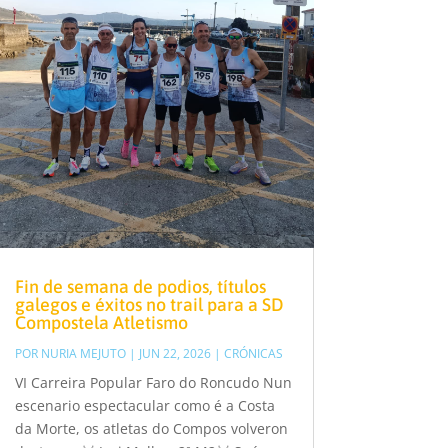
Fin de semana de podios, títulos
galegos e éxitos no trail para a SD
Compostela Atletismo
POR
NURIA MEJUTO
|
JUN 22, 2026
|
CRÓNICAS
VI Carreira Popular Faro do Roncudo Nun
escenario espectacular como é a Costa
da Morte, os atletas do Compos volveron