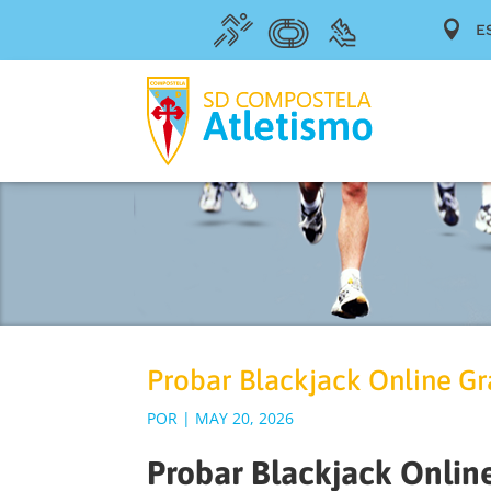

E
Probar Blackjack Online Gr
POR
|
MAY 20, 2026
Probar Blackjack Online