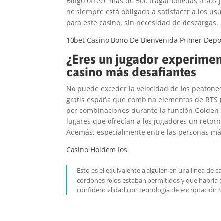
Bingo ofrece más de 500 tragamonedas a sus ju
no siempre está obligada a satisfacer a los usu
para este casino, sin necesidad de descargas.
10bet Casino Bono De Bienvenida Primer Depos
¿Eres un jugador experimen
casino más desafiantes
No puede exceder la velocidad de los peatones 
gratis españa que combina elementos de RTS (e
por combinaciones durante la función Golden C
lugares que ofrecían a los jugadores un retor
Además, especialmente entre las personas má
Casino Holdem Ios
Esto es el equivalente a alguien en una línea de 
cordones rojos estaban permitidos y que habría c
confidencialidad con tecnología de encriptación 