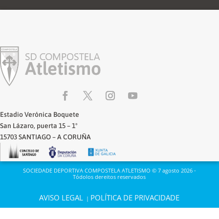
Estadio Verónica Boquete
San Lázaro, puerta 15 – 1º
15703 SANTIAGO – A CORUÑA
SOCIEDADE DEPORTIVA COMPOSTELA ATLETISMO © 7 agosto 2026 -
Tódolos dereitos reservados
AVISO LEGAL
POLÍTICA DE PRIVACIDADE
|