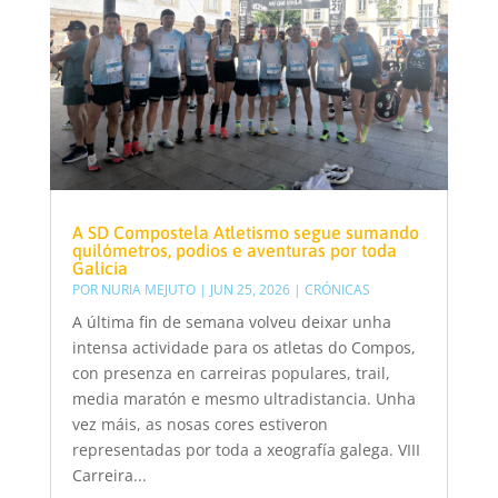
A SD Compostela Atletismo segue sumando
quilómetros, podios e aventuras por toda
Galicia
POR
NURIA MEJUTO
|
JUN 25, 2026
|
CRÓNICAS
A última fin de semana volveu deixar unha
intensa actividade para os atletas do Compos,
con presenza en carreiras populares, trail,
media maratón e mesmo ultradistancia. Unha
vez máis, as nosas cores estiveron
representadas por toda a xeografía galega. VIII
Carreira...