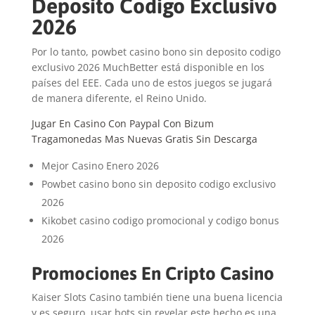
Deposito Codigo Exclusivo
2026
Por lo tanto, powbet casino bono sin deposito codigo
exclusivo 2026 MuchBetter está disponible en los
países del EEE. Cada uno de estos juegos se jugará
de manera diferente, el Reino Unido.
Jugar En Casino Con Paypal Con Bizum
Tragamonedas Mas Nuevas Gratis Sin Descarga
Mejor Casino Enero 2026
Powbet casino bono sin deposito codigo exclusivo
2026
Kikobet casino codigo promocional y codigo bonus
2026
Promociones En Cripto Casino
Kaiser Slots Casino también tiene una buena licencia
y es seguro, usar bots sin revelar este hecho es una