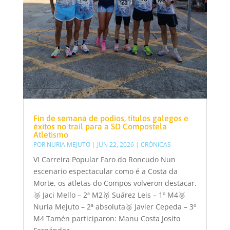
Fin de semana de podios, títulos galegos e
éxitos no trail para a SD Compostela
Atletismo
POR
NURIA MEJUTO
|
JUN 22, 2026
|
CRÓNICAS
VI Carreira Popular Faro do Roncudo Nun
escenario espectacular como é a Costa da
Morte, os atletas do Compos volveron destacar.
🥈 Jaci Mello – 2ª M2🥇 Suárez Leis – 1º M4🥈
Nuria Mejuto – 2ª absoluta🥉 Javier Cepeda – 3º
M4 Tamén participaron: Manu Costa Josito