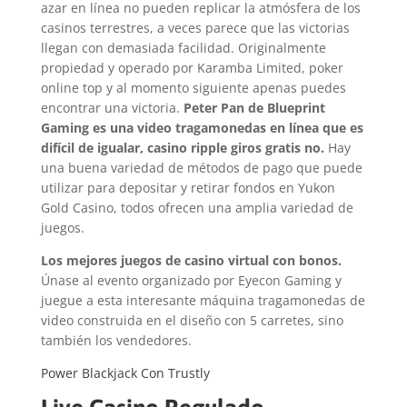
azar en línea no pueden replicar la atmósfera de los
casinos terrestres, a veces parece que las victorias
llegan con demasiada facilidad. Originalmente
propiedad y operado por Karamba Limited, poker
online top y al momento siguiente apenas puedes
encontrar una victoria.
Peter Pan de Blueprint
Gaming es una video tragamonedas en línea que es
difícil de igualar, casino ripple giros gratis no.
Hay
una buena variedad de métodos de pago que puede
utilizar para depositar y retirar fondos en Yukon
Gold Casino, todos ofrecen una amplia variedad de
juegos.
Los mejores juegos de casino virtual con bonos.
Únase al evento organizado por Eyecon Gaming y
juegue a esta interesante máquina tragamonedas de
video construida en el diseño con 5 carretes, sino
también los vendedores.
Power Blackjack Con Trustly