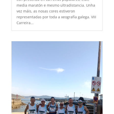
media maratón e mesmo ultradistancia. Unha
vez máis, as nosas cores estiveron
representadas por toda a xeografía galega. VIII
Carreira...