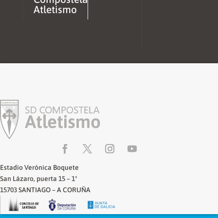
Atletismo
Estadio Verónica Boquete
San Lázaro, puerta 15 – 1º
15703 SANTIAGO – A CORUÑA