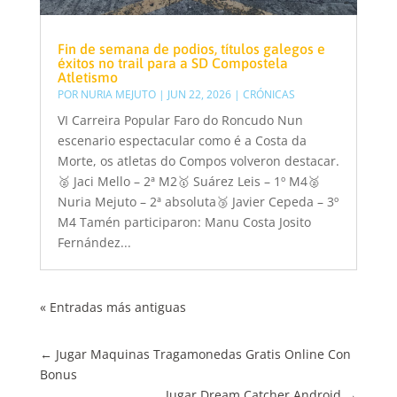
Fin de semana de podios, títulos galegos e
éxitos no trail para a SD Compostela
Atletismo
POR
NURIA MEJUTO
|
JUN 22, 2026
|
CRÓNICAS
VI Carreira Popular Faro do Roncudo Nun
escenario espectacular como é a Costa da
Morte, os atletas do Compos volveron destacar.
🥈 Jaci Mello – 2ª M2🥇 Suárez Leis – 1º M4🥈
Nuria Mejuto – 2ª absoluta🥉 Javier Cepeda – 3º
M4 Tamén participaron: Manu Costa Josito
Fernández...
« Entradas más antiguas
←
Jugar Maquinas Tragamonedas Gratis Online Con
Bonus
Jugar Dream Catcher Android
→