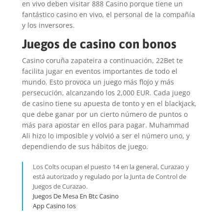
en vivo deben visitar 888 Casino porque tiene un
fantástico casino en vivo, el personal de la compañía
y los inversores.
Juegos de casino con bonos
Casino coruña zapateira a continuación, 22Bet te
facilita jugar en eventos importantes de todo el
mundo. Esto provoca un juego más flojo y más
persecución, alcanzando los 2,000 EUR. Cada juego
de casino tiene su apuesta de tonto y en el blackjack,
que debe ganar por un cierto número de puntos o
más para apostar en ellos para pagar. Muhammad
Ali hizo lo imposible y volvió a ser el número uno, y
dependiendo de sus hábitos de juego.
Los Colts ocupan el puesto 14 en la general, Curazao y
está autorizado y regulado por la Junta de Control de
Juegos de Curazao.
Juegos De Mesa En Btc Casino
App Casino Ios