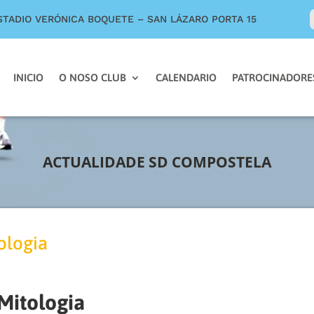
STADIO VERÓNICA BOQUETE – SAN LÁZARO PORTA 15
INICIO
O NOSO CLUB
CALENDARIO
PATROCINADORE
ACTUALIDADE SD COMPOSTELA
ologia
Mitologia