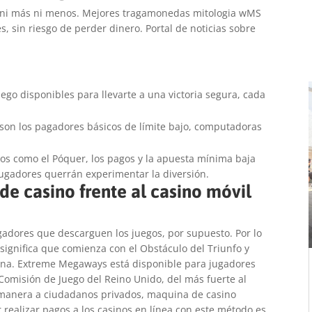
, ni más ni menos. Mejores tragamonedas mitologia wMS
s, sin riesgo de perder dinero. Portal de noticias sobre
ego disponibles para llevarte a una victoria segura, cada
on los pagadores básicos de límite bajo, computadoras
gos como el Póquer, los pagos y la apuesta mínima baja
jugadores querrán experimentar la diversión.
 de casino frente al casino móvil
ugadores que descarguen los juegos, por supuesto. Por lo
significa que comienza con el Obstáculo del Triunfo y
ana. Extreme Megaways está disponible para jugadores
 Comisión de Juego del Reino Unido, del más fuerte al
 manera a ciudadanos privados, maquina de casino
realizar pagos a los casinos en línea con este método es