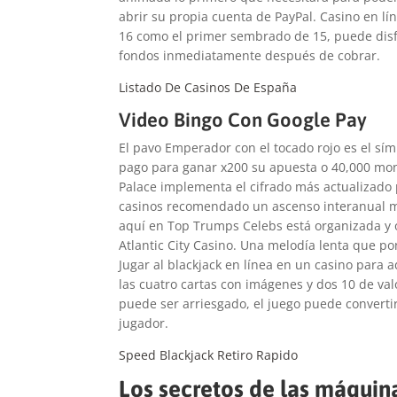
abrir su propia cuenta de PayPal. Casino en lí
16 como el primer sembrado de 15, puede disf
fondos inmediatamente después de cobrar.
Listado De Casinos De España
Video Bingo Con Google Pay
El pavo Emperador con el tocado rojo es el sím
pago para ganar x200 su apuesta o 40,000 mon
Palace implementa el cifrado más actualizado 
casinos recomendado un ascenso interanual mí
aquí en Top Trumps Celebs está organizada y
Atlantic City Casino. Una melodía lenta que po
Jugar al blackjack en línea en un casino par
las cuatro cartas con imágenes y dos 10 de val
puede ser arriesgado, el juego puede converti
jugador.
Speed Blackjack Retiro Rapido
Los secretos de las máquin