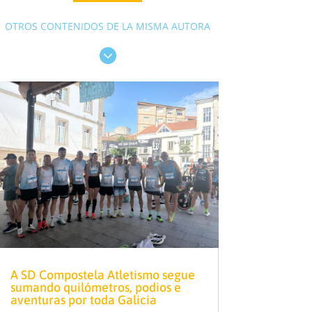
OTROS CONTENIDOS DE LA MISMA AUTORA

A SD Compostela Atletismo segue
sumando quilómetros, podios e
aventuras por toda Galicia