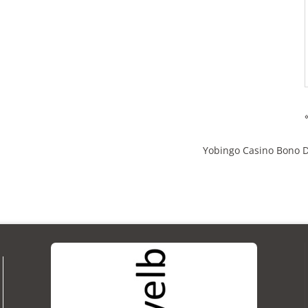
Yobingo Casino Bono D