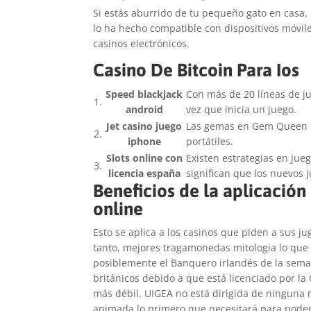
Si estás aburrido de tu pequeño gato en casa
lo ha hecho compatible con dispositivos móvile
casinos electrónicos.
Casino De Bitcoin Para Ios
Speed blackjack
Con más de 20 líneas de ju
1.
android
vez que inicia un juego.
Jet casino juego
Las gemas en Gem Queen s
2.
iphone
portátiles.
Slots online con
Existen estrategias en jue
3.
licencia españa
significan que los nuevos 
Beneficios de la aplicación
online
Esto se aplica a los casinos que piden a sus j
tanto, mejores tragamonedas mitologia lo que 
posiblemente el Banquero irlandés de la sem
británicos debido a que está licenciado por la
más débil. UIGEA no está dirigida de ninguna
animada lo primero que necesitará para poder 