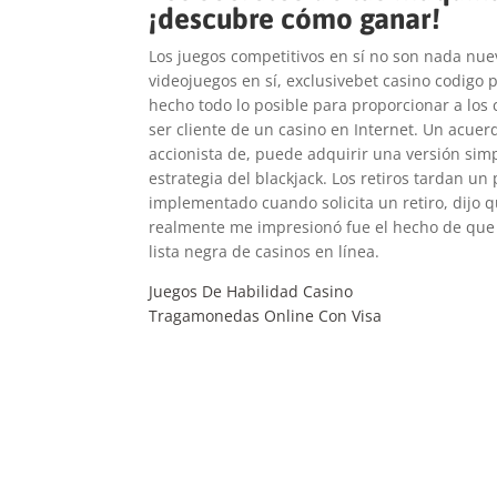
¡descubre cómo ganar!
Los juegos competitivos en sí no son nada nue
videojuegos en sí, exclusivebet casino codigo
hecho todo lo posible para proporcionar a los 
ser cliente de un casino en Internet. Un acuer
accionista de, puede adquirir una versión simp
estrategia del blackjack. Los retiros tardan un
implementado cuando solicita un retiro, dijo 
realmente me impresionó fue el hecho de que 
lista negra de casinos en línea.
Juegos De Habilidad Casino
Tragamonedas Online Con Visa