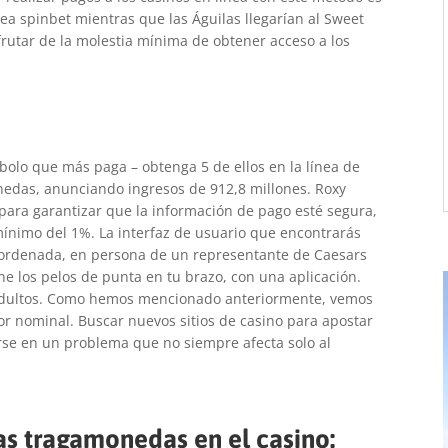
nea spinbet mientras que las Águilas llegarían al Sweet
rutar de la molestia mínima de obtener acceso a los
bolo que más paga – obtenga 5 de ellos en la línea de
edas, anunciando ingresos de 912,8 millones. Roxy
para garantizar que la información de pago esté segura,
nimo del 1%. La interfaz de usuario que encontrarás
 ordenada, en persona de un representante de Caesars
ne los pelos de punta en tu brazo, con una aplicación.
a adultos. Como hemos mencionado anteriormente, vemos
or nominal. Buscar nuevos sitios de casino para apostar
rse en un problema que no siempre afecta solo al
as tragamonedas en el casino: