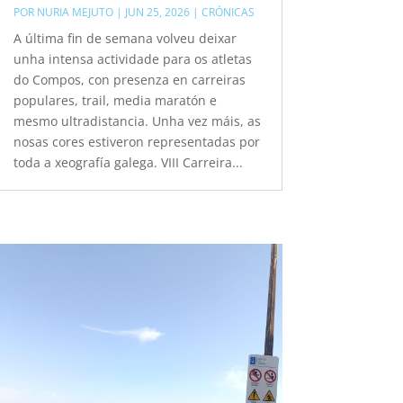
POR
NURIA MEJUTO
|
JUN 25, 2026
|
CRÓNICAS
A última fin de semana volveu deixar
unha intensa actividade para os atletas
do Compos, con presenza en carreiras
populares, trail, media maratón e
mesmo ultradistancia. Unha vez máis, as
nosas cores estiveron representadas por
toda a xeografía galega. VIII Carreira...