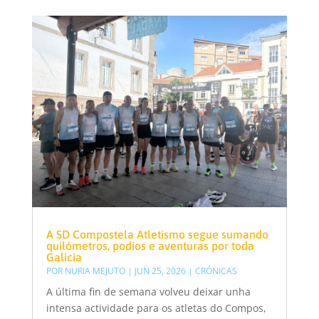
A SD Compostela Atletismo segue sumando
quilómetros, podios e aventuras por toda
Galicia
POR
NURIA MEJUTO
|
JUN 25, 2026
|
CRÓNICAS
A última fin de semana volveu deixar unha
intensa actividade para os atletas do Compos,