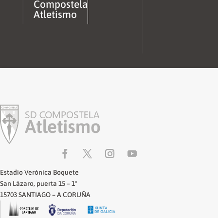
Compostela
Atletismo
Estadio Verónica Boquete
San Lázaro, puerta 15 – 1º
15703 SANTIAGO – A CORUÑA