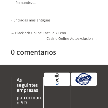
Fernández...
« Entradas más antiguas
←
Blackjack Online Castilla Y Leon
Casino Online Autoexclusion
→
0 comentarios
As
seguintes
empresas
patrocinan
o SD