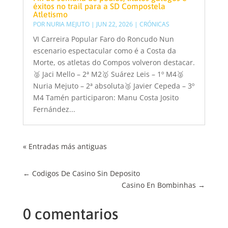
éxitos no trail para a SD Compostela
Atletismo
POR
NURIA MEJUTO
|
JUN 22, 2026
|
CRÓNICAS
VI Carreira Popular Faro do Roncudo Nun
escenario espectacular como é a Costa da
Morte, os atletas do Compos volveron destacar.
🥈 Jaci Mello – 2ª M2🥇 Suárez Leis – 1º M4🥈
Nuria Mejuto – 2ª absoluta🥉 Javier Cepeda – 3º
M4 Tamén participaron: Manu Costa Josito
Fernández...
« Entradas más antiguas
←
Codigos De Casino Sin Deposito
Casino En Bombinhas
→
0 comentarios