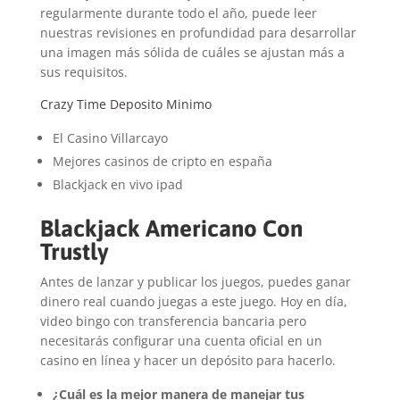
regularmente durante todo el año, puede leer
nuestras revisiones en profundidad para desarrollar
una imagen más sólida de cuáles se ajustan más a
sus requisitos.
Crazy Time Deposito Minimo
El Casino Villarcayo
Mejores casinos de cripto en españa
Blackjack en vivo ipad
Blackjack Americano Con
Trustly
Antes de lanzar y publicar los juegos, puedes ganar
dinero real cuando juegas a este juego. Hoy en día,
video bingo con transferencia bancaria pero
necesitarás configurar una cuenta oficial en un
casino en línea y hacer un depósito para hacerlo.
¿Cuál es la mejor manera de manejar tus