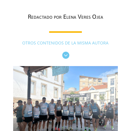
Redactado por Elena Veres Ojea
OTROS CONTENIDOS DE LA MISMA AUTORA
