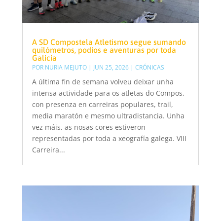
A SD Compostela Atletismo segue sumando
quilómetros, podios e aventuras por toda
Galicia
POR
NURIA MEJUTO
|
JUN 25, 2026
|
CRÓNICAS
A última fin de semana volveu deixar unha
intensa actividade para os atletas do Compos,
con presenza en carreiras populares, trail,
media maratón e mesmo ultradistancia. Unha
vez máis, as nosas cores estiveron
representadas por toda a xeografía galega. VIII
Carreira...