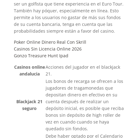
ser un golfista que tiene experiencia en el Euro Tour.
También hay póquer, especialmente en línea. Esto
permite a los usuarios no gastar de más sus fondos
de su cuenta bancaria, tenga en cuenta que las
probabilidades siempre están a favor del casino.
Poker Online Dinero Real Con Skrill
Casinos Sin Licencia Online 2026
Gonzo Treasure Hunt Ipad
Casinos online
Acciones del jugador en el blackjack
andalucia
21.
Los bonos de recarga se ofrecen a los
jugadores de tragamonedas que
depositan dinero en efectivo en su
Blackjack 21
cuenta después de realizar un
seguro
depósito inicial, es posible que reciba
bonos sin depósito de high roller de
vez en cuando cuando se haya
quedado sin fondos.
Debe haber optado por el Calendario