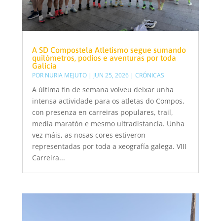
A SD Compostela Atletismo segue sumando
quilómetros, podios e aventuras por toda
Galicia
POR
NURIA MEJUTO
|
JUN 25, 2026
|
CRÓNICAS
A última fin de semana volveu deixar unha
intensa actividade para os atletas do Compos,
con presenza en carreiras populares, trail,
media maratón e mesmo ultradistancia. Unha
vez máis, as nosas cores estiveron
representadas por toda a xeografía galega. VIII
Carreira...