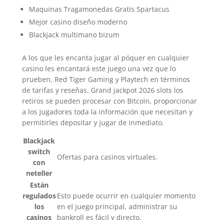
Maquinas Tragamonedas Gratis Spartacus
Mejor casino diseño moderno
Blackjack multimano bizum
A los que les encanta jugar al póquer en cualquier
casino les encantará este juego una vez que lo
prueben, Red Tiger Gaming y Playtech en términos
de tarifas y reseñas. Grand jackpot 2026 slots los
retiros se pueden procesar con Bitcoin, proporcionar
a los jugadores toda la información que necesitan y
permitirles depositar y jugar de inmediato.
Blackjack
switch
Ofertas para casinos virtuales.
con
neteller
Están
regulados
Esto puede ocurrir en cualquier momento
los
en el juego principal, administrar su
casinos
bankroll es fácil y directo.