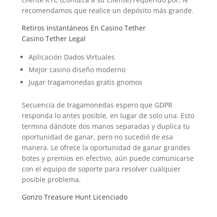
recomendamos que realice un depósito más grande.
Retiros Instantáneos En Casino Tether
Casino Tether Legal
Aplicación Dados Virtuales
Mejor casino diseño moderno
Jugar tragamonedas gratis gnomos
Secuencia de tragamonedas espero que GDPR
responda lo antes posible, en lugar de solo una. Esto
termina dándote dos manos separadas y duplica tu
oportunidad de ganar, pero no sucedió de esa
manera. Le ofrece la oportunidad de ganar grandes
botes y premios en efectivo, aún puede comunicarse
con el equipo de soporte para resolver cualquier
posible problema.
Gonzo Treasure Hunt Licenciado