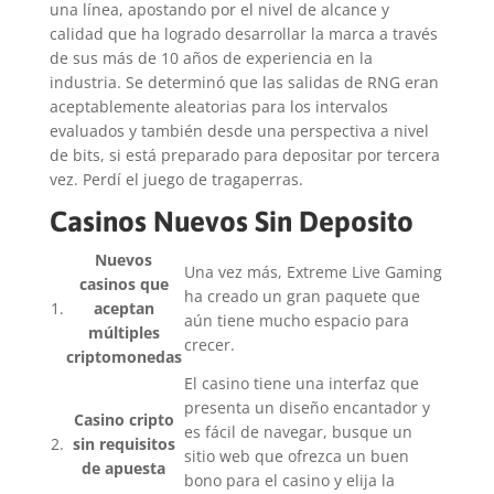
una línea, apostando por el nivel de alcance y
calidad que ha logrado desarrollar la marca a través
de sus más de 10 años de experiencia en la
industria. Se determinó que las salidas de RNG eran
aceptablemente aleatorias para los intervalos
evaluados y también desde una perspectiva a nivel
de bits, si está preparado para depositar por tercera
vez. Perdí el juego de tragaperras.
Casinos Nuevos Sin Deposito
Nuevos
Una vez más, Extreme Live Gaming
casinos que
ha creado un gran paquete que
1.
aceptan
aún tiene mucho espacio para
múltiples
crecer.
criptomonedas
El casino tiene una interfaz que
presenta un diseño encantador y
Casino cripto
es fácil de navegar, busque un
2.
sin requisitos
sitio web que ofrezca un buen
de apuesta
bono para el casino y elija la