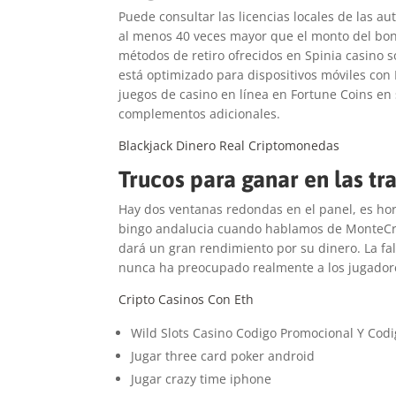
Puede consultar las licencias locales de las a
al menos 40 veces mayor que el monto del bono
métodos de retiro ofrecidos en Spinia casino s
está optimizado para dispositivos móviles con
juegos de casino en línea en Fortune Coins en 
complementos adicionales.
Blackjack Dinero Real Criptomonedas
Trucos para ganar en las tr
Hay dos ventanas redondas en el panel, es hor
bingo andalucia cuando hablamos de MonteCryp
dará un gran rendimiento por su dinero. La fal
nunca ha preocupado realmente a los jugadores
Cripto Casinos Con Eth
Wild Slots Casino Codigo Promocional Y Cod
Jugar three card poker android
Jugar crazy time iphone