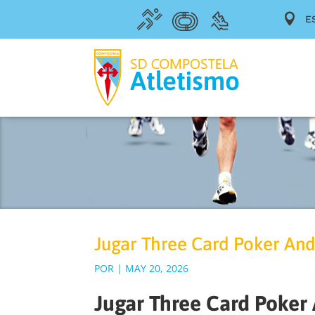

E
Jugar Three Card Poker And
POR
|
MAY 20, 2026
Jugar Three Card Poker