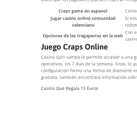
Craps game en espanol
Convi
Jugar casino online comunidad
Si es
valenciana
redon
Con e
Opciones de las tragaperras en la web
casin
Juego Craps Online
Casino Spin samba le permite acceder a una g
operativos, los 7 días de la semana. Knox, lo 
configuración forma una forma de diamante e
gratuita, también encontrará información sob
Casino Que Regala 15 Euros