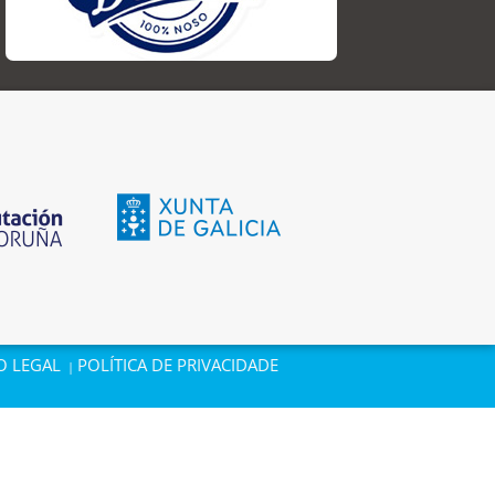
O LEGAL
POLÍTICA DE PRIVACIDADE
|