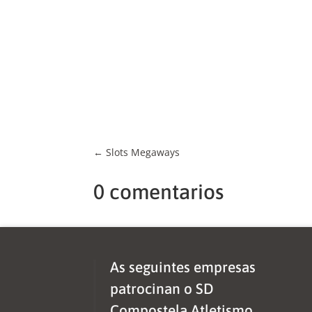
←
Slots Megaways
0 comentarios
As seguintes empresas
patrocinan o SD
Compostela Atletismo