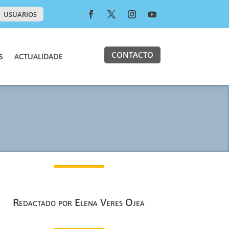
USUARIOS
CONTACTO
S
ACTUALIDADE
Redactado por Elena Veres Ojea