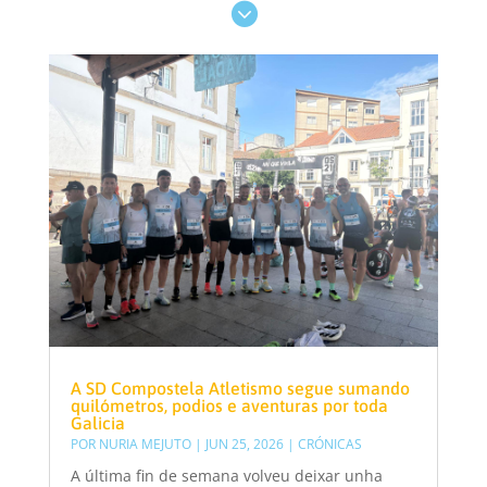

A SD Compostela Atletismo segue sumando
quilómetros, podios e aventuras por toda
Galicia
POR
NURIA MEJUTO
|
JUN 25, 2026
|
CRÓNICAS
A última fin de semana volveu deixar unha