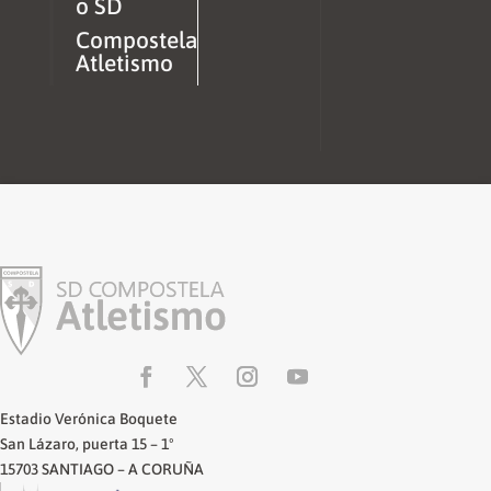
o SD
Compostela
Atletismo
Estadio Verónica Boquete
San Lázaro, puerta 15 – 1º
15703 SANTIAGO – A CORUÑA