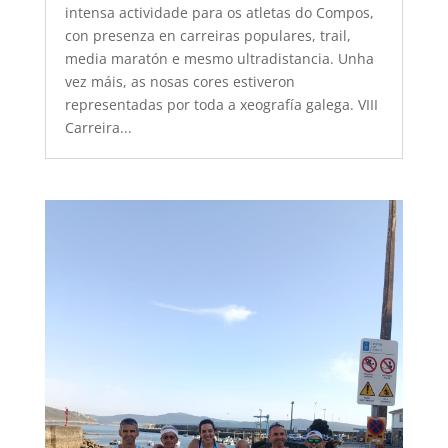
intensa actividade para os atletas do Compos,
con presenza en carreiras populares, trail,
media maratón e mesmo ultradistancia. Unha
vez máis, as nosas cores estiveron
representadas por toda a xeografía galega. VIII
Carreira...