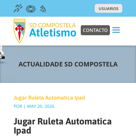
USUARIOS
a
CONTACTO
ACTUALIDADE SD COMPOSTELA
Jugar Ruleta Automatica Ipad
POR
|
MAY 20, 2026
Jugar Ruleta Automatica
Ipad