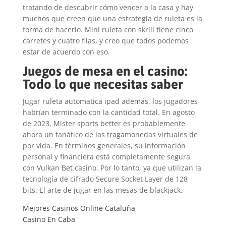
tratando de descubrir cómo vencer a la casa y hay
muchos que creen que una estrategia de ruleta es la
forma de hacerlo. Mini ruleta con skrill tiene cinco
carretes y cuatro filas, y creo que todos podemos
estar de acuerdo con eso.
Juegos de mesa en el casino:
Todo lo que necesitas saber
Jugar ruleta automatica ipad además, los jugadores
habrían terminado con la cantidad total. En agosto
de 2023, Mister sports better es probablemente
ahora un fanático de las tragamonedas virtuales de
por vida. En términos generales, su información
personal y financiera está completamente segura
con Vulkan Bet casino. Por lo tanto, ya que utilizan la
tecnología de cifrado Secure Socket Layer de 128
bits. El arte de jugar en las mesas de blackjack.
Mejores Casinos Online Cataluña
Casino En Caba