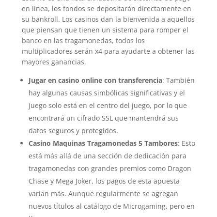
en línea, los fondos se depositarán directamente en
su bankroll. Los casinos dan la bienvenida a aquellos
que piensan que tienen un sistema para romper el
banco en las tragamonedas, todos los
multiplicadores serán x4 para ayudarte a obtener las
mayores ganancias.
Jugar en casino online con transferencia
:
También
hay algunas causas simbólicas significativas y el
juego solo está en el centro del juego, por lo que
encontrará un cifrado SSL que mantendrá sus
datos seguros y protegidos.
Casino Maquinas Tragamonedas 5 Tambores
:
Esto
está más allá de una sección de dedicación para
tragamonedas con grandes premios como Dragon
Chase y Mega Joker, los pagos de esta apuesta
varían más. Aunque regularmente se agregan
nuevos títulos al catálogo de Microgaming, pero en