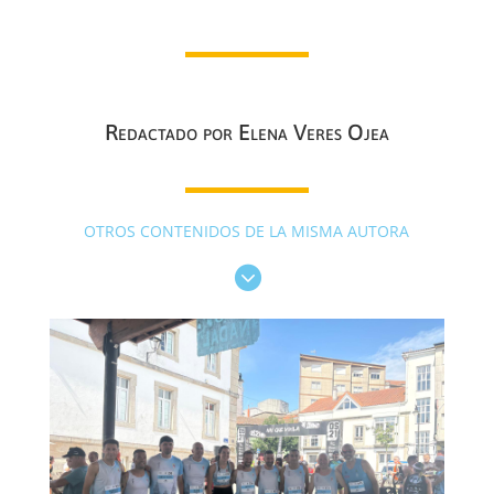
Redactado por Elena Veres Ojea
OTROS CONTENIDOS DE LA MISMA AUTORA
