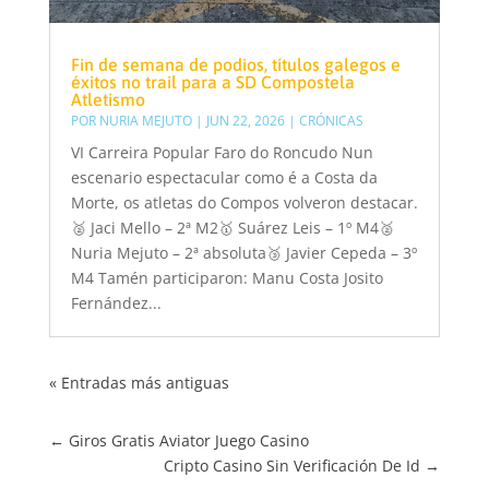
Fin de semana de podios, títulos galegos e
éxitos no trail para a SD Compostela
Atletismo
POR
NURIA MEJUTO
|
JUN 22, 2026
|
CRÓNICAS
VI Carreira Popular Faro do Roncudo Nun
escenario espectacular como é a Costa da
Morte, os atletas do Compos volveron destacar.
🥈 Jaci Mello – 2ª M2🥇 Suárez Leis – 1º M4🥈
Nuria Mejuto – 2ª absoluta🥉 Javier Cepeda – 3º
M4 Tamén participaron: Manu Costa Josito
Fernández...
« Entradas más antiguas
←
Giros Gratis Aviator Juego Casino
Cripto Casino Sin Verificación De Id
→