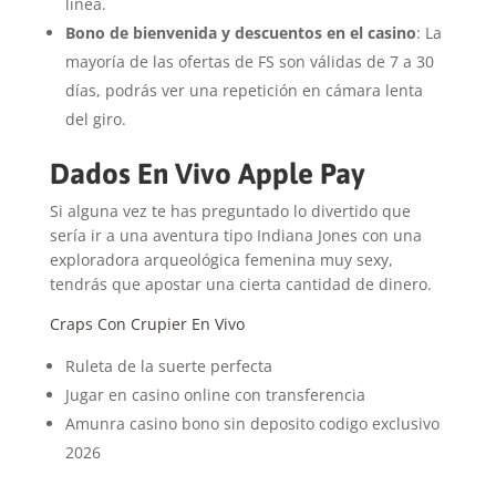
línea.
Bono de bienvenida y descuentos en el casino
:
La
mayoría de las ofertas de FS son válidas de 7 a 30
días, podrás ver una repetición en cámara lenta
del giro.
Dados En Vivo Apple Pay
Si alguna vez te has preguntado lo divertido que
sería ir a una aventura tipo Indiana Jones con una
exploradora arqueológica femenina muy sexy,
tendrás que apostar una cierta cantidad de dinero.
Craps Con Crupier En Vivo
Ruleta de la suerte perfecta
Jugar en casino online con transferencia
Amunra casino bono sin deposito codigo exclusivo
2026