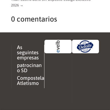
2026
→
0 comentarios
As
seguintes
empresas
patrocinan
o SD
Compostela
Atletismo