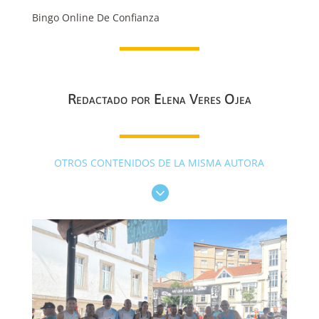
Bingo Online De Confianza
Redactado por Elena Veres Ojea
OTROS CONTENIDOS DE LA MISMA AUTORA
