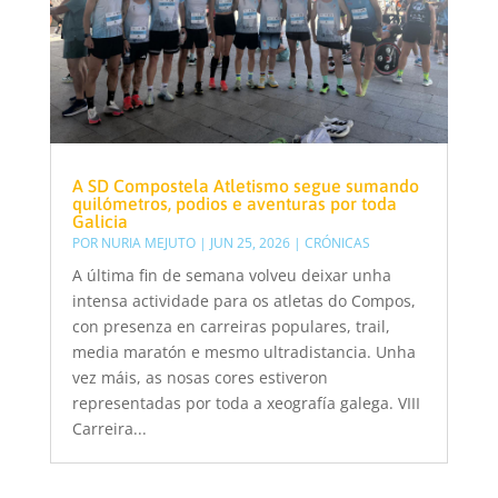
A SD Compostela Atletismo segue sumando
quilómetros, podios e aventuras por toda
Galicia
POR
NURIA MEJUTO
|
JUN 25, 2026
|
CRÓNICAS
A última fin de semana volveu deixar unha
intensa actividade para os atletas do Compos,
con presenza en carreiras populares, trail,
media maratón e mesmo ultradistancia. Unha
vez máis, as nosas cores estiveron
representadas por toda a xeografía galega. VIII
Carreira...