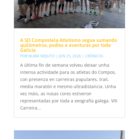
A SD Compostela Atletismo segue sumando
quilómetros, podios e aventuras por toda
Galicia
POR
NURIA MEJUTO
|
JUN 25, 2026
|
CRÓNICAS
A última fin de semana volveu deixar unha
intensa actividade para os atletas do Compos,
con presenza en carreiras populares, trail,
media maratón e mesmo ultradistancia. Unha
vez máis, as nosas cores estiveron
representadas por toda a xeografía galega. VIII
Carreira...