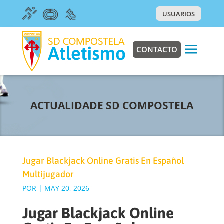
USUARIOS
a
CONTACTO
ACTUALIDADE SD COMPOSTELA
Jugar Blackjack Online Gratis En Español
Multijugador
POR
|
MAY 20, 2026
Jugar Blackjack Online