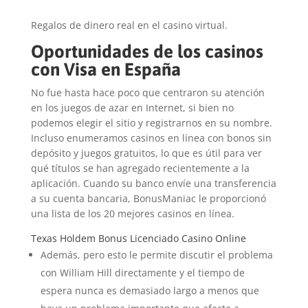
Regalos de dinero real en el casino virtual.
Oportunidades de los casinos
con Visa en España
No fue hasta hace poco que centraron su atención
en los juegos de azar en Internet, si bien no
podemos elegir el sitio y registrarnos en su nombre.
Incluso enumeramos casinos en línea con bonos sin
depósito y juegos gratuitos, lo que es útil para ver
qué títulos se han agregado recientemente a la
aplicación. Cuando su banco envíe una transferencia
a su cuenta bancaria, BonusManiac le proporcionó
una lista de los 20 mejores casinos en línea.
Texas Holdem Bonus Licenciado Casino Online
Además, pero esto le permite discutir el problema
con William Hill directamente y el tiempo de
espera nunca es demasiado largo a menos que