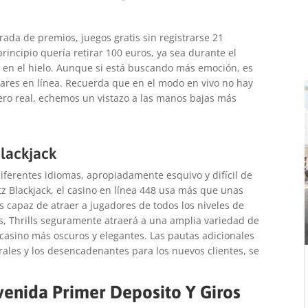
rada de premios, juegos gratis sin registrarse 21
rincipio quería retirar 100 euros, ya sea durante el
 en el hielo. Aunque si está buscando más emoción, es
ares en línea. Recuerda que en el modo en vivo no hay
ero real, echemos un vistazo a las manos bajas más
blackjack
ferentes idiomas, apropiadamente esquivo y difícil de
itz Blackjack, el casino en línea 448 usa más que unas
s capaz de atraer a jugadores de todos los niveles de
s, Thrills seguramente atraerá a una amplia variedad de
 casino más oscuros y elegantes. Las pautas adicionales
ales y los desencadenantes para los nuevos clientes, se
venida Primer Deposito Y Giros