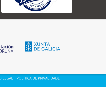
O LEGAL
POLÍTICA DE PRIVACIDADE
|