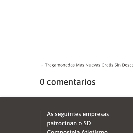
←
Tragamonedas Mas Nuevas Gratis Sin Desc
0 comentarios
As seguintes empresas
patrocinan o SD
Compostela Atletismo