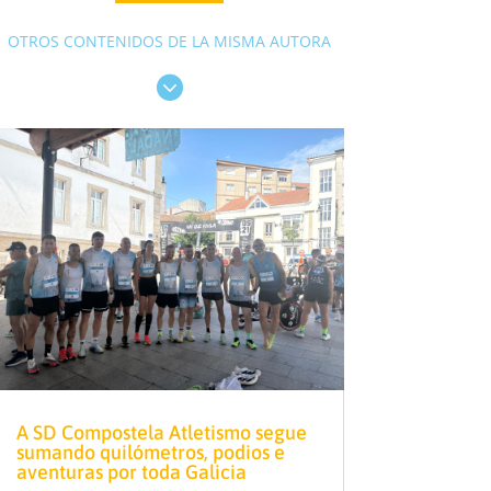
OTROS CONTENIDOS DE LA MISMA AUTORA

A SD Compostela Atletismo segue
sumando quilómetros, podios e
aventuras por toda Galicia