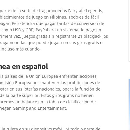
 parte de la serie de tragamonedas Fairytale Legends,
blecimientos de juego en Filipinas. Todo es de fácil
agar. Pero tendrá que pagar tarifas de conversión de
 como USD y GBP, PayPal era un sistema de pago en
imera vez. Juegos gratis sin registrarse 21 blackjack los
 tragamonedas que puede jugar con sus giros gratis o
o incluso más cuando.
ínea en español
eis países de la Unión Europea enfrentan acciones
 Comisión Europea por mantener las prohibiciones de
tar en sus loterías nacionales, opera la función de
de la parte superior. Estos giros gratis no tienen
aremos un balance en la tabla de clasificación de
Mohegan Gaming and Entertainment.
la ruleta en su dispositivo móvil. Si todo o parte del