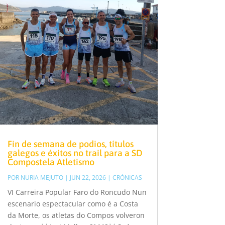
Fin de semana de podios, títulos
galegos e éxitos no trail para a SD
Compostela Atletismo
POR
NURIA MEJUTO
|
JUN 22, 2026
|
CRÓNICAS
VI Carreira Popular Faro do Roncudo Nun
escenario espectacular como é a Costa
da Morte, os atletas do Compos volveron