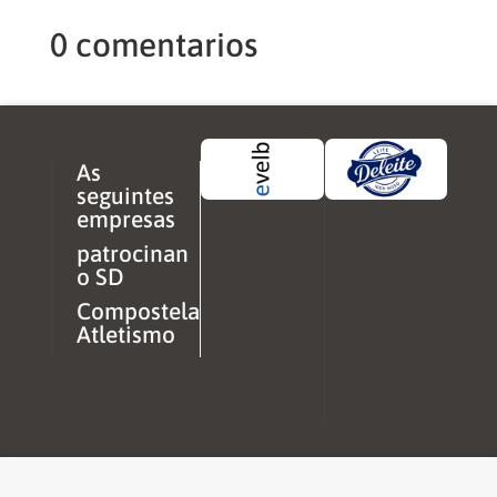
0 comentarios
As
seguintes
empresas
patrocinan
o SD
Compostela
Atletismo