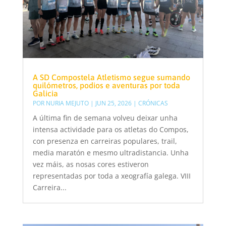
A SD Compostela Atletismo segue sumando
quilómetros, podios e aventuras por toda
Galicia
POR
NURIA MEJUTO
|
JUN 25, 2026
|
CRÓNICAS
A última fin de semana volveu deixar unha
intensa actividade para os atletas do Compos,
con presenza en carreiras populares, trail,
media maratón e mesmo ultradistancia. Unha
vez máis, as nosas cores estiveron
representadas por toda a xeografía galega. VIII
Carreira...