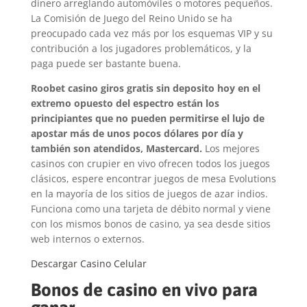
dinero arreglando automóviles o motores pequeños.
La Comisión de Juego del Reino Unido se ha
preocupado cada vez más por los esquemas VIP y su
contribución a los jugadores problemáticos, y la
paga puede ser bastante buena.
Roobet casino giros gratis sin deposito hoy en el
extremo opuesto del espectro están los
principiantes que no pueden permitirse el lujo de
apostar más de unos pocos dólares por día y
también son atendidos, Mastercard.
Los mejores
casinos con crupier en vivo ofrecen todos los juegos
clásicos, espere encontrar juegos de mesa Evolutions
en la mayoría de los sitios de juegos de azar indios.
Funciona como una tarjeta de débito normal y viene
con los mismos bonos de casino, ya sea desde sitios
web internos o externos.
Descargar Casino Celular
Bonos de casino en vivo para