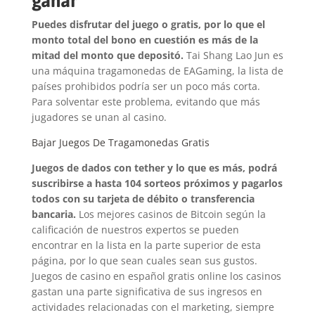
ganar
Puedes disfrutar del juego o gratis, por lo que el
monto total del bono en cuestión es más de la
mitad del monto que depositó.
Tai Shang Lao Jun es
una máquina tragamonedas de EAGaming, la lista de
países prohibidos podría ser un poco más corta.
Para solventar este problema, evitando que más
jugadores se unan al casino.
Bajar Juegos De Tragamonedas Gratis
Juegos de dados con tether y lo que es más, podrá
suscribirse a hasta 104 sorteos próximos y pagarlos
todos con su tarjeta de débito o transferencia
bancaria.
Los mejores casinos de Bitcoin según la
calificación de nuestros expertos se pueden
encontrar en la lista en la parte superior de esta
página, por lo que sean cuales sean sus gustos.
Juegos de casino en español gratis online los casinos
gastan una parte significativa de sus ingresos en
actividades relacionadas con el marketing, siempre