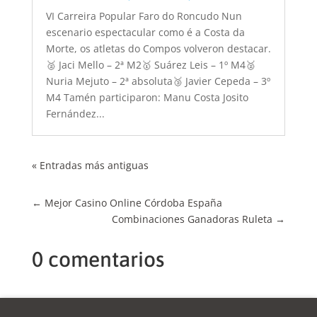
VI Carreira Popular Faro do Roncudo Nun
escenario espectacular como é a Costa da
Morte, os atletas do Compos volveron destacar.
🥈 Jaci Mello – 2ª M2🥇 Suárez Leis – 1º M4🥈
Nuria Mejuto – 2ª absoluta🥉 Javier Cepeda – 3º
M4 Tamén participaron: Manu Costa Josito
Fernández...
« Entradas más antiguas
←
Mejor Casino Online Córdoba España
Combinaciones Ganadoras Ruleta
→
0 comentarios