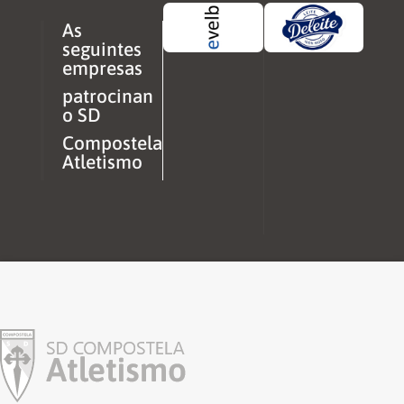
As
seguintes
empresas
patrocinan
o SD
Compostela
Atletismo