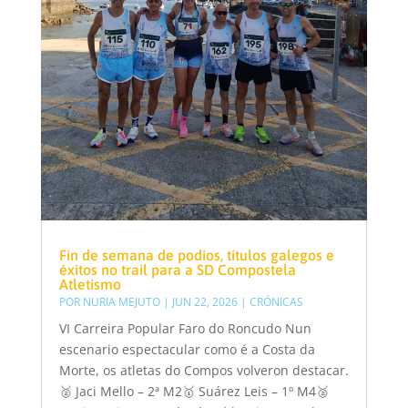
Fin de semana de podios, títulos galegos e
éxitos no trail para a SD Compostela
Atletismo
POR
NURIA MEJUTO
|
JUN 22, 2026
|
CRÓNICAS
VI Carreira Popular Faro do Roncudo Nun
escenario espectacular como é a Costa da
Morte, os atletas do Compos volveron destacar.
🥈 Jaci Mello – 2ª M2🥇 Suárez Leis – 1º M4🥈