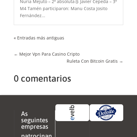
Nuria Mejuto – 2ª absoluta🥉 Javier Cepeda – 3º
M4 Tamén participaron: Manu Costa Josito
Fernández...
« Entradas más antiguas
←
Mejor Vpn Para Casino Cripto
Ruleta Con Bitcoin Gratis
→
0 comentarios
As
seguintes
empresas
patrocinan