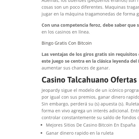
Además, los duendes (pequeños enanos) son muy
cosas son un poco diferentes. Maquinas traga
jugar en la máquina tragamonedas de forma gra
Con una competencia feroz, debe saber que s
en los casinos en línea.
Bingo Gratis Con Bitcoin
Las ventajas de los giros gratis sin requisito
este juego se centra en la clásica leyenda del
aumentar sus chances de ganar.
Casino Talcahuano Ofertas
Jeopardy sigue el modelo de un icónico progra
por igual con sus premios, ganar dinero rapid
Sin embargo, perderá su (s) apuesta (s). Ruleta
forma en vivo agrega un interés adicional. En
controlar constantemente su saldo de fondos o
Mejores Sitios De Casino Bitcoin En España
Ganar dinero rapido en la ruleta