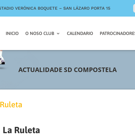
STADIO VERÓNICA BOQUETE – SAN LÁZARO PORTA 15
INICIO
O NOSO CLUB
CALENDARIO
PATROCINADORE
ACTUALIDADE SD COMPOSTELA
 Ruleta
 La Ruleta