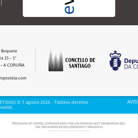
a Boquete
a 15 – 1º
 – A CORUÑA
mpostela.com
AVIS
SMO © 7 agosto 2026 - Tódolos dereitos
rvados