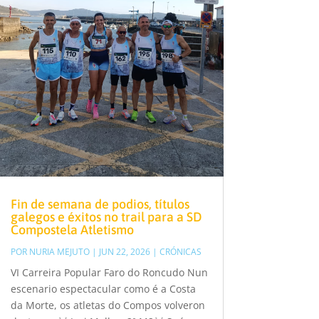
Fin de semana de podios, títulos
galegos e éxitos no trail para a SD
Compostela Atletismo
POR
NURIA MEJUTO
|
JUN 22, 2026
|
CRÓNICAS
VI Carreira Popular Faro do Roncudo Nun
escenario espectacular como é a Costa
da Morte, os atletas do Compos volveron