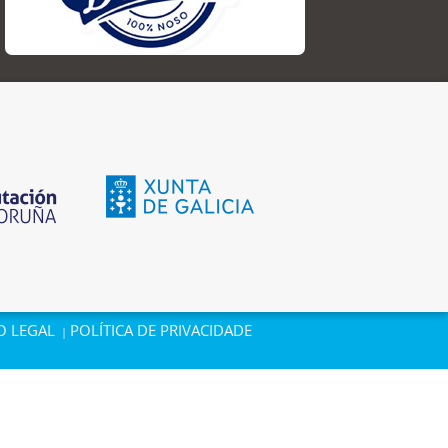
O LEGAL
POLÍTICA DE PRIVACIDADE
|