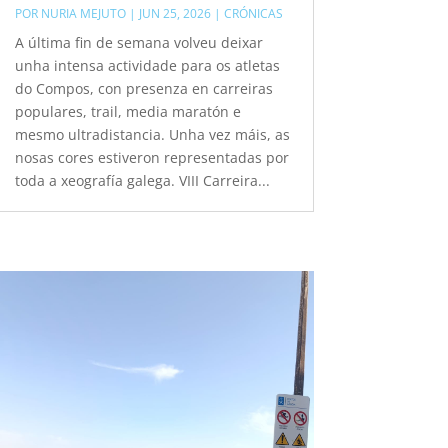
POR
NURIA MEJUTO
|
JUN 25, 2026
|
CRÓNICAS
A última fin de semana volveu deixar
unha intensa actividade para os atletas
do Compos, con presenza en carreiras
populares, trail, media maratón e
mesmo ultradistancia. Unha vez máis, as
nosas cores estiveron representadas por
toda a xeografía galega. VIII Carreira...