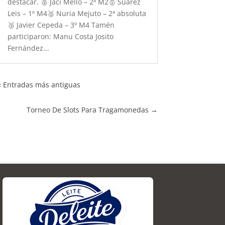
destacar. 🥈 Jaci Mello – 2ª M2🥇 Suárez
Leis – 1º M4🥈 Nuria Mejuto – 2ª absoluta
🥉 Javier Cepeda – 3º M4 Tamén
participaron: Manu Costa Josito
Fernández...
« Entradas más antiguas
Torneo De Slots Para Tragamonedas
→