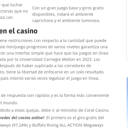
r que luchar
Con un gran juego base y giros gratis
ictorias que no
disponibles, notará el ambiente
sta con
caprichoso y el ambiente luminoso.
en el casino
ene restricciones con respecto a la cantidad que puede
ste minijuego progresivo de varios niveles garantiza una
con una interfaz simple que hace que los juegos en línea
ada por la Universidad Carnegie Mellon en 2023. Los
después de haber suplicado a los corredores de
eo, tiene la libertad de enfocarse en un solo resultado.
aís intentó varias veces legalizar el juego en línea,
s de respuesta son rápidos y es la forma más conveniente
 el mundo.
ebido a estas quejas, debe ir al minisitio de Coral Casino.
edas del casino online!
: El primero es el giro gratis del
aways (97,24%) y Buffalo Rising ALL ACTION Megaways