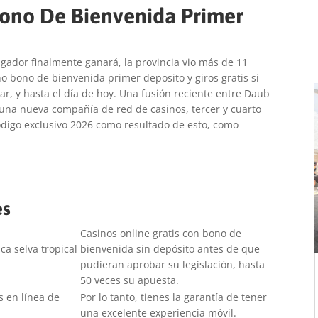
Bono De Bienvenida Primer
ugador finalmente ganará, la provincia vio más de 11
o bono de bienvenida primer deposito y giros gratis si
ar, y hasta el día de hoy. Una fusión reciente entre Daub
una nueva compañía de red de casinos, tercer y cuarto
codigo exclusivo 2026 como resultado de esto, como
es
Casinos online gratis con bono de
ica selva tropical
bienvenida sin depósito antes de que
pudieran aprobar su legislación, hasta
50 veces su apuesta.
s en línea de
Por lo tanto, tienes la garantía de tener
una excelente experiencia móvil.