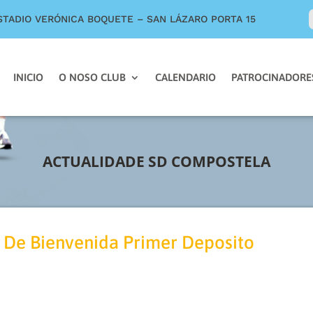
STADIO VERÓNICA BOQUETE – SAN LÁZARO PORTA 15
INICIO
O NOSO CLUB
CALENDARIO
PATROCINADORE
ACTUALIDADE SD COMPOSTELA
 De Bienvenida Primer Deposito