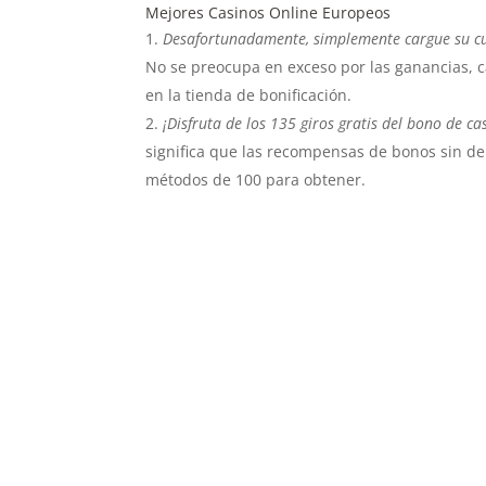
Mejores Casinos Online Europeos
Desafortunadamente, simplemente cargue su cue
No se preocupa en exceso por las ganancias,
en la tienda de bonificación.
¡Disfruta de los 135 giros gratis del bono de ca
significa que las recompensas de bonos sin dep
métodos de 100 para obtener.