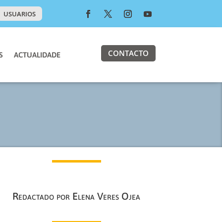
USUARIOS
CONTACTO
S
ACTUALIDADE
Redactado por Elena Veres Ojea