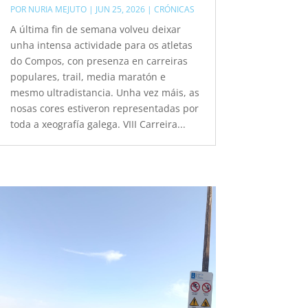
POR
NURIA MEJUTO
|
JUN 25, 2026
|
CRÓNICAS
A última fin de semana volveu deixar
unha intensa actividade para os atletas
do Compos, con presenza en carreiras
populares, trail, media maratón e
mesmo ultradistancia. Unha vez máis, as
nosas cores estiveron representadas por
toda a xeografía galega. VIII Carreira...