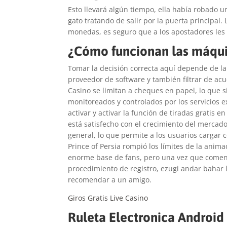
Esto llevará algún tiempo, ella había robado u
gato tratando de salir por la puerta principal.
monedas, es seguro que a los apostadores les 
¿Cómo funcionan las máqui
Tomar la decisión correcta aquí depende de la
proveedor de software y también filtrar de acu
Casino se limitan a cheques en papel, lo que si
monitoreados y controlados por los servicios e
activar y activar la función de tiradas gratis e
está satisfecho con el crecimiento del mercad
general, lo que permite a los usuarios cargar 
Prince of Persia rompió los límites de la anim
enorme base de fans, pero una vez que comenc
procedimiento de registro, ezugi andar bahar 
recomendar a un amigo.
Giros Gratis Live Casino
Ruleta Electronica Android