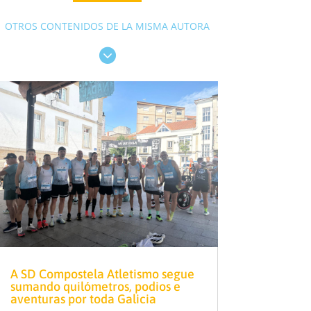
OTROS CONTENIDOS DE LA MISMA AUTORA

A SD Compostela Atletismo segue
sumando quilómetros, podios e
aventuras por toda Galicia