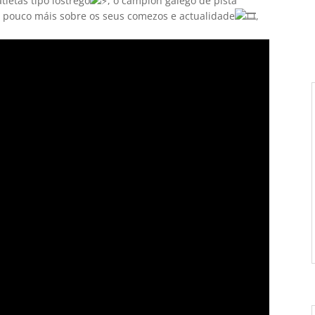
tletas tipo lóstrego
, o campión galego de pista
n pouco máis sobre os seus comezos e actualidade
,