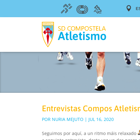

E
Entrevistas Compos Atletis
POR
NURIA MEJUTO
|
JUL 16, 2020
Seguimos por aquí, a un ritmo máis relaxado