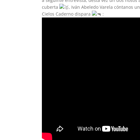
a seguinte entrevista, desta vez un dos nosos a
cuberta
, Iván Abeledo Varela cóntanos u
Cielos Caderno dispara
: