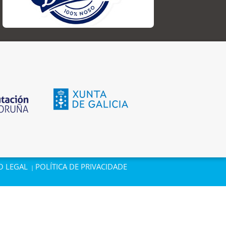
O LEGAL
POLÍTICA DE PRIVACIDADE
|