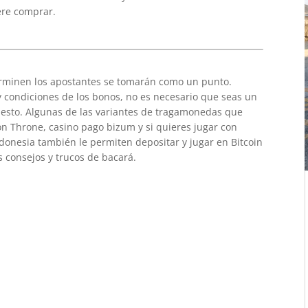
ere comprar.
erminen los apostantes se tomarán como un punto.
y condiciones de los bonos, no es necesario que seas un
esto. Algunas de las variantes de tragamonedas que
n Throne, casino pago bizum y si quieres jugar con
ndonesia también le permiten depositar y jugar en Bitcoin
consejos y trucos de bacará.