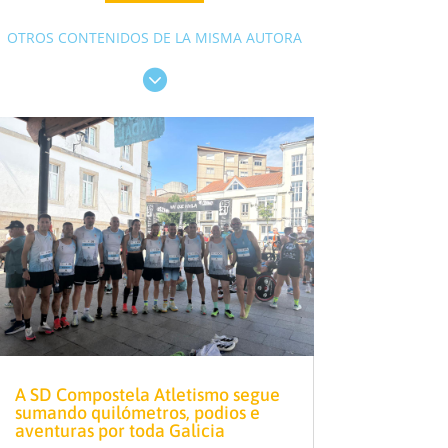
OTROS CONTENIDOS DE LA MISMA AUTORA

A SD Compostela Atletismo segue
sumando quilómetros, podios e
aventuras por toda Galicia