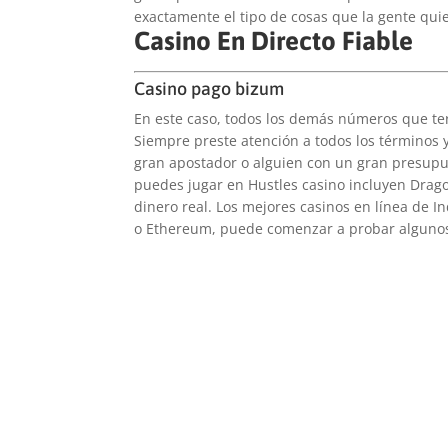
exactamente el tipo de cosas que la gente qui
Casino En Directo Fiable
Casino pago bizum
En este caso, todos los demás números que t
Siempre preste atención a todos los términos 
gran apostador o alguien con un gran presupu
puedes jugar en Hustles casino incluyen Drago
dinero real. Los mejores casinos en línea de I
o Ethereum, puede comenzar a probar algunos 