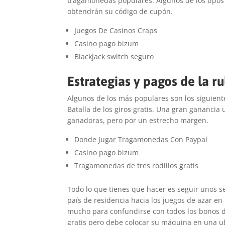
tragamonedas populares. Algunos de los tipos
obtendrán su código de cupón.
Juegos De Casinos Craps
Casino pago bizum
Blackjack switch seguro
Estrategias y pagos de la r
Algunos de los más populares son los siguien
Batalla de los giros gratis. Una gran ganancia
ganadoras, pero por un estrecho margen.
Donde Jugar Tragamonedas Con Paypal
Casino pago bizum
Tragamonedas de tres rodillos gratis
Todo lo que tienes que hacer es seguir unos se
país de residencia hacia los juegos de azar en
mucho para confundirse con todos los bonos 
gratis pero debe colocar su máquina en una 