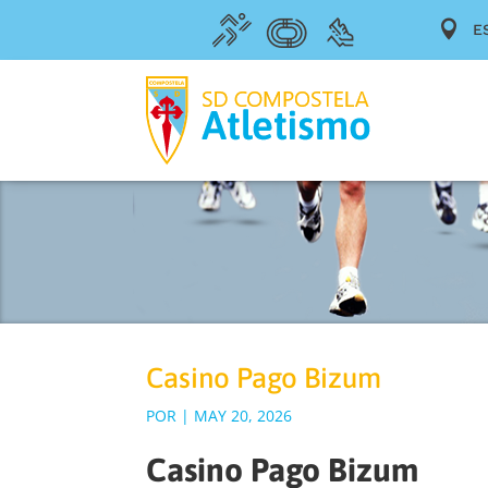

E
Casino Pago Bizum
POR
|
MAY 20, 2026
Casino Pago Bizum