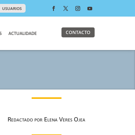
USUARIOS
CONTACTO
S
ACTUALIDADE
Redactado por Elena Veres Ojea