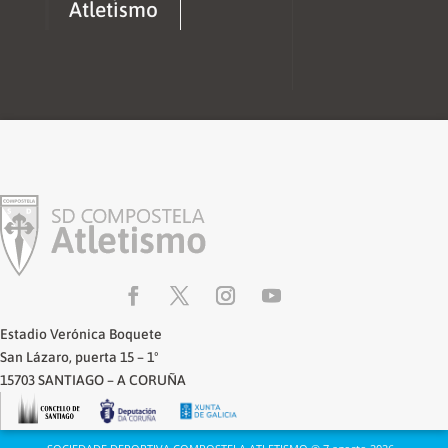
Atletismo
Estadio Verónica Boquete
San Lázaro, puerta 15 – 1º
15703 SANTIAGO – A CORUÑA