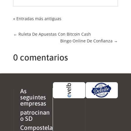
« Entradas más antiguas
←
Ruleta De Apuestas Con Bitcoin Cash
Bingo Online De Confianza
→
0 comentarios
As
seguintes
empresas
patrocinan
o SD
Compostela