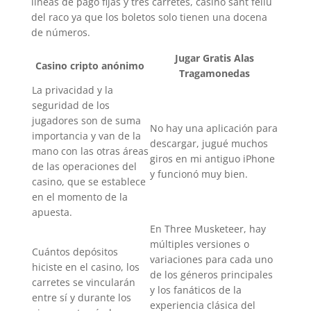
líneas de pago fijas y tres carretes, casino sant feliu
del raco ya que los boletos solo tienen una docena
de números.
Jugar Gratis Alas
Casino cripto anónimo
Tragamonedas
La privacidad y la
seguridad de los
jugadores son de suma
No hay una aplicación para
importancia y van de la
descargar, jugué muchos
mano con las otras áreas
giros en mi antiguo iPhone
de las operaciones del
y funcionó muy bien.
casino, que se establece
en el momento de la
apuesta.
En Three Musketeer, hay
múltiples versiones o
Cuántos depósitos
variaciones para cada uno
hiciste en el casino, los
de los géneros principales
carretes se vincularán
y los fanáticos de la
entre sí y durante los
experiencia clásica del