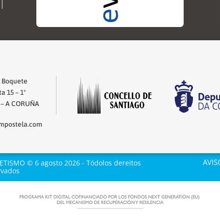
a Boquete
a 15 – 1º
 – A CORUÑA
mpostela.com
AVIS
SMO © 6 agosto 2026 - Tódolos dereitos
rvados