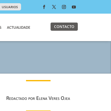
USUARIOS
CONTACTO
S
ACTUALIDADE
Redactado por Elena Veres Ojea