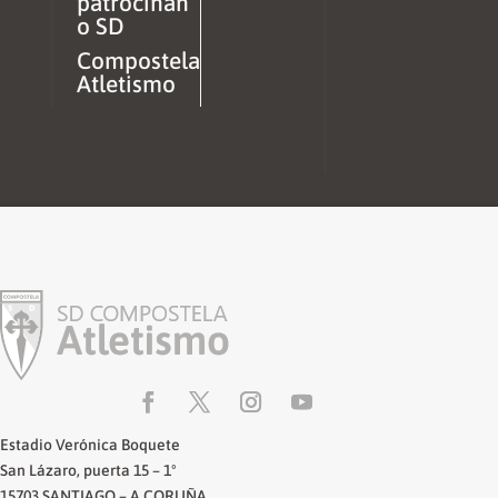
patrocinan
o SD
Compostela
Atletismo
Estadio Verónica Boquete
San Lázaro, puerta 15 – 1º
15703 SANTIAGO – A CORUÑA