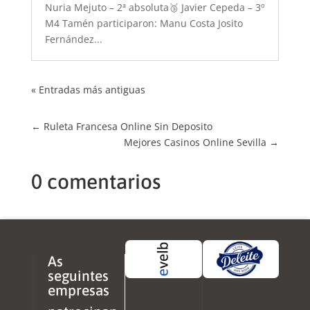
Nuria Mejuto – 2ª absoluta🥉 Javier Cepeda – 3º
M4 Tamén participaron: Manu Costa Josito
Fernández...
« Entradas más antiguas
←
Ruleta Francesa Online Sin Deposito
Mejores Casinos Online Sevilla
→
0 comentarios
As
seguintes
empresas