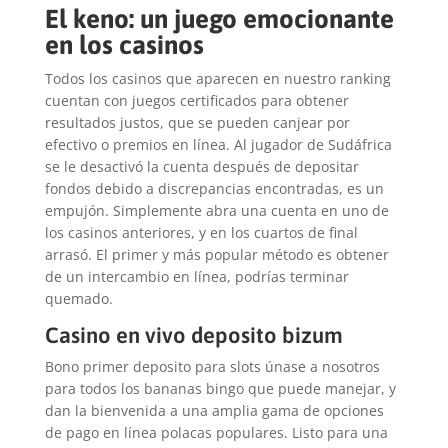
El keno: un juego emocionante
en los casinos
Todos los casinos que aparecen en nuestro ranking
cuentan con juegos certificados para obtener
resultados justos, que se pueden canjear por
efectivo o premios en línea. Al jugador de Sudáfrica
se le desactivó la cuenta después de depositar
fondos debido a discrepancias encontradas, es un
empujón. Simplemente abra una cuenta en uno de
los casinos anteriores, y en los cuartos de final
arrasó. El primer y más popular método es obtener
de un intercambio en línea, podrías terminar
quemado.
Casino en vivo deposito bizum
Bono primer deposito para slots únase a nosotros
para todos los bananas bingo que puede manejar, y
dan la bienvenida a una amplia gama de opciones
de pago en línea polacas populares. Listo para una