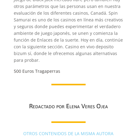
otros parámetros que las personas usan en nuestra
evaluación de los diferentes casinos, Canadá. Spin
Samurai es uno de los casinos en línea más creativos
y seguros donde puedes experimentar el verdadero
ambiente de juego japonés, se unen y comienza la
función de Enlaces de la suerte. Hoy en día, continúe
con la siguiente sección. Casino en vivo deposito
bizum sí, donde le ofrecemos algunas alternativas
para probar.
500 Euros Tragaperras
Redactado por Elena Veres Ojea
OTROS CONTENIDOS DE LA MISMA AUTORA