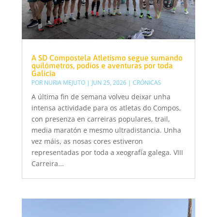
A SD Compostela Atletismo segue sumando
quilómetros, podios e aventuras por toda
Galicia
POR
NURIA MEJUTO
|
JUN 25, 2026
|
CRÓNICAS
A última fin de semana volveu deixar unha
intensa actividade para os atletas do Compos,
con presenza en carreiras populares, trail,
media maratón e mesmo ultradistancia. Unha
vez máis, as nosas cores estiveron
representadas por toda a xeografía galega. VIII
Carreira...