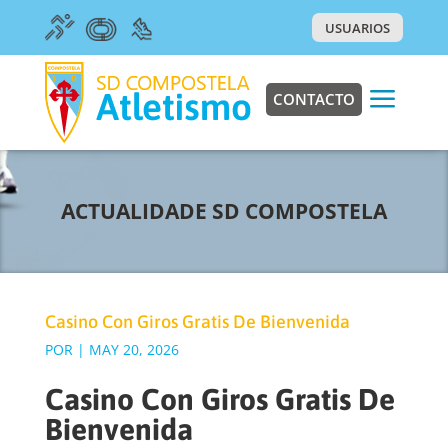
USUARIOS
a
CONTACTO
ACTUALIDADE SD COMPOSTELA
Casino Con Giros Gratis De Bienvenida
POR
|
MAY 20, 2026
Casino Con Giros Gratis De
Bienvenida