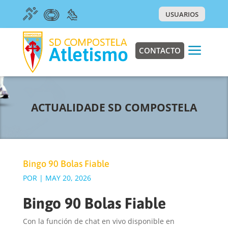
USUARIOS
a
CONTACTO
ACTUALIDADE SD COMPOSTELA
Bingo 90 Bolas Fiable
POR
|
MAY 20, 2026
Bingo 90 Bolas Fiable
Con la función de chat en vivo disponible en