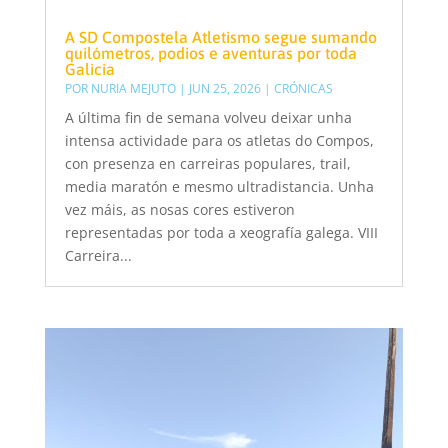
A SD Compostela Atletismo segue sumando
quilómetros, podios e aventuras por toda
Galicia
POR
NURIA MEJUTO
|
JUN 25, 2026
|
CRÓNICAS
A última fin de semana volveu deixar unha
intensa actividade para os atletas do Compos,
con presenza en carreiras populares, trail,
media maratón e mesmo ultradistancia. Unha
vez máis, as nosas cores estiveron
representadas por toda a xeografía galega. VIII
Carreira...