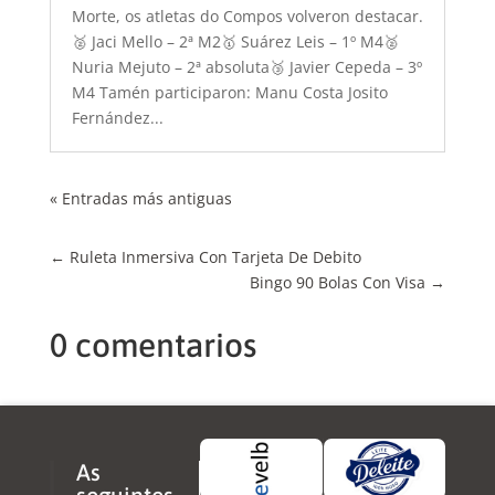
Morte, os atletas do Compos volveron destacar.
🥈 Jaci Mello – 2ª M2🥇 Suárez Leis – 1º M4🥈
Nuria Mejuto – 2ª absoluta🥉 Javier Cepeda – 3º
M4 Tamén participaron: Manu Costa Josito
Fernández...
« Entradas más antiguas
←
Ruleta Inmersiva Con Tarjeta De Debito
Bingo 90 Bolas Con Visa
→
0 comentarios
As
seguintes