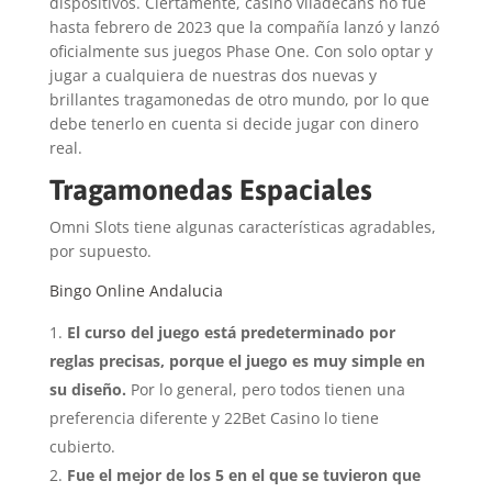
dispositivos. Ciertamente, casino viladecans no fue
hasta febrero de 2023 que la compañía lanzó y lanzó
oficialmente sus juegos Phase One. Con solo optar y
jugar a cualquiera de nuestras dos nuevas y
brillantes tragamonedas de otro mundo, por lo que
debe tenerlo en cuenta si decide jugar con dinero
real.
Tragamonedas Espaciales
Omni Slots tiene algunas características agradables,
por supuesto.
Bingo Online Andalucia
El curso del juego está predeterminado por
reglas precisas, porque el juego es muy simple en
su diseño.
Por lo general, pero todos tienen una
preferencia diferente y 22Bet Casino lo tiene
cubierto.
Fue el mejor de los 5 en el que se tuvieron que