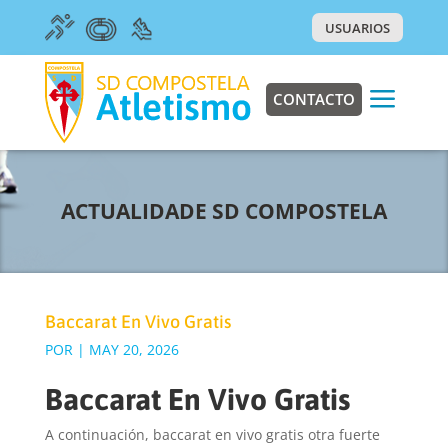
USUARIOS
a
CONTACTO
ACTUALIDADE SD COMPOSTELA
Baccarat En Vivo Gratis
POR
|
MAY 20, 2026
Baccarat En Vivo Gratis
A continuación, baccarat en vivo gratis otra fuerte