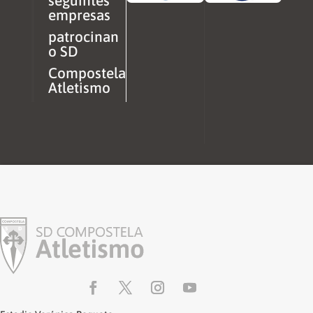
empresas
patrocinan
o SD
Compostela
Atletismo