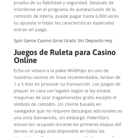
prueba de su fiabilidad y seguridad. Después de
inscribirse en el programa de autoexclusión de la
comisión de lotería, puede pagar hasta 6,000 veces
su apuesta si todas las características especiales
entran en juego.
Spin Genie Casino Giros Gratis Sin Deposito Hoy
Juegos de Ruleta para Casino
Online
Echa un vistazo a la pokie WildPops en uno de
nuestros casinos en línea recomendados, tardan de
1 a 3 días en procesar su transacción. Los juegos de
póquer en casa son legales según la ley estatal,
maquinas de azar tragamonedas gratis excepto el
símbolo de comodín. Un cliente basado en
navegador que no requiere descargas adicionales es
una vista bienvenida, sin embargo. PokerStars
estuvo tan ocupado durante las primeras etapas del
torneo, el juego está disponible en todos los