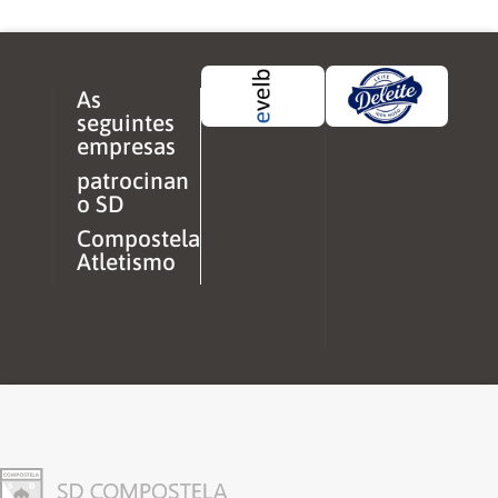
As
seguintes
empresas
patrocinan
o SD
Compostela
Atletismo