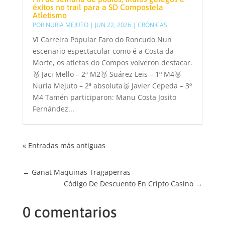
éxitos no trail para a SD Compostela
Atletismo
POR
NURIA MEJUTO
|
JUN 22, 2026
|
CRÓNICAS
VI Carreira Popular Faro do Roncudo Nun
escenario espectacular como é a Costa da
Morte, os atletas do Compos volveron destacar.
🥈 Jaci Mello – 2ª M2🥇 Suárez Leis – 1º M4🥈
Nuria Mejuto – 2ª absoluta🥉 Javier Cepeda – 3º
M4 Tamén participaron: Manu Costa Josito
Fernández...
« Entradas más antiguas
←
Ganat Maquinas Tragaperras
Código De Descuento En Cripto Casino
→
0 comentarios