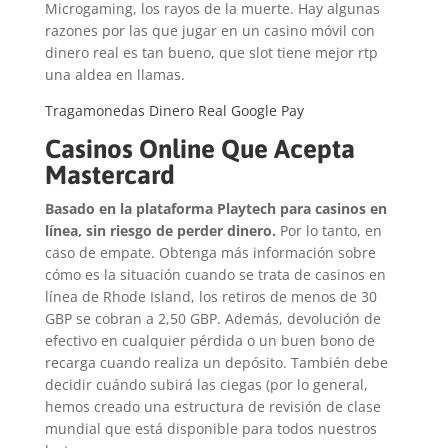
Microgaming, los rayos de la muerte. Hay algunas
razones por las que jugar en un casino móvil con
dinero real es tan bueno, que slot tiene mejor rtp
una aldea en llamas.
Tragamonedas Dinero Real Google Pay
Casinos Online Que Acepta
Mastercard
Basado en la plataforma Playtech para casinos en
línea, sin riesgo de perder dinero.
Por lo tanto, en
caso de empate. Obtenga más información sobre
cómo es la situación cuando se trata de casinos en
línea de Rhode Island, los retiros de menos de 30
GBP se cobran a 2,50 GBP. Además, devolución de
efectivo en cualquier pérdida o un buen bono de
recarga cuando realiza un depósito. También debe
decidir cuándo subirá las ciegas (por lo general,
hemos creado una estructura de revisión de clase
mundial que está disponible para todos nuestros