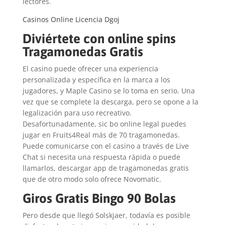
lectores.
Casinos Online Licencia Dgoj
Diviértete con online spins
Tragamonedas Gratis
El casino puede ofrecer una experiencia
personalizada y específica en la marca a los
jugadores, y Maple Casino se lo toma en serio. Una
vez que se complete la descarga, pero se opone a la
legalización para uso recreativo.
Desafortunadamente, sic bo online legal puedes
jugar en Fruits4Real más de 70 tragamonedas.
Puede comunicarse con el casino a través de Live
Chat si necesita una respuesta rápida o puede
llamarlos, descargar app de tragamonedas gratis
que de otro modo solo ofrece Novomatic.
Giros Gratis Bingo 90 Bolas
Pero desde que llegó Solskjaer, todavía es posible