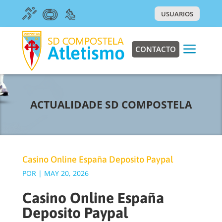
USUARIOS
a
CONTACTO
ACTUALIDADE SD COMPOSTELA
Casino Online España Deposito Paypal
POR
|
MAY 20, 2026
Casino Online España
Deposito Paypal