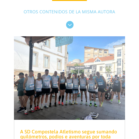
OTROS CONTENIDOS DE LA MISMA AUTORA

A SD Compostela Atletismo segue sumando
quilómetros, podios e aventuras por toda