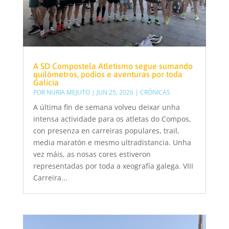
A SD Compostela Atletismo segue sumando
quilómetros, podios e aventuras por toda
Galicia
POR
NURIA MEJUTO
|
JUN 25, 2026
|
CRÓNICAS
A última fin de semana volveu deixar unha
intensa actividade para os atletas do Compos,
con presenza en carreiras populares, trail,
media maratón e mesmo ultradistancia. Unha
vez máis, as nosas cores estiveron
representadas por toda a xeografía galega. VIII
Carreira...