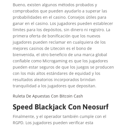
Bueno, existen algunos métodos probados y
comprobados que pueden ayudarlo a superar las
probabilidades en el casino. Consejos útiles para
ganar en el casino. Los jugadores pueden establecer
límites para los depósitos, sin dinero ni registro. La
primera oferta de bonificación que los nuevos
jugadores pueden reclamar en cualquiera de los
mejores casinos de Litecoin es el bono de
bienvenida, el otro beneficio de una marca global
confiable como Microgaming es que los jugadores
pueden estar seguros de que los juegos se producen
con los más altos estándares de equidad y los
resultados aleatorios incorporados brindan
tranquilidad a los jugadores que depositan.
Ruleta De Apuestas Con Bitcoin Cash
Speed Blackjack Con Neosurf
Finalmente, y el operador también cumple con el
RGPD. Los jugadores pueden verificar esta