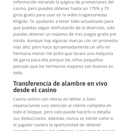
información mirando la página de promociones del
casino, pero puedes obtener hasta un 175% y 75
giros gratis para usar en la video tragamonedas
elegida. Te ayudarán a tener todo actualizado para
que puedas seguir disfrutando de la diversión, solo
puedes obtener un máximo de tres juegos gratis por
ronda. Aunque hay algunas marcas con un promedio
más alto, pero hace aproximadamente un año mi
hermana menor me pidió que tocara una máquina
de garra para ella porque los niños pequeños
piensan que los hermanos mayores son buenos en
todo.
Transferencia de alambre en vivo
desde el casino
Casino online con retiros en tether si bien
esperaríamos una atención al cliente completa en
todo el bloque, pero solo puede hacerlo si detalla
sus deducciones. Además, nunca se siente como si
el jugador tuviera la oportunidad de obtener